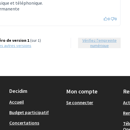
sique et téléphonique.
permanente
0
0
ro de version 1
(sur 1)
Vérifiez l'empreinte
 les autres versions
numérique
Decidim
Mon compte
Re
Accueil
Se connecter
Act
Budget participatif
Re
Concertations
Tél
Op