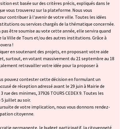
ition est basée sur des critères précis, expliqués dans le
que vous trouverez sur la plateforme. Nous vous
ur contribuer à l'avenir de votre ville. Toutes les idées
stitutions ou services chargés de la thématique concernée.
a pas être soumise au vote cette année, elle servira quand
la Ville de Tours et/ou des autres institutions. Grâce à
novera !
iquer en soutenant des projets, en proposant votre aide
 et, surtout, en votant massivement du 21 septembre au 18
alement retravailler votre idée pour la proposer à
us pouvez contester cette décision en formulant un
accusé de réception adressé avant le 29 juin à Mairie de
à 3 rue des minimes, 37926 TOURS CEDEX 9. Toutes les
 juillet au soir.
ursuite de votre implication, nous vous donnons rendez-
ipation citoyenne.
cratie permanente, le budget participatif, la citoyenneté