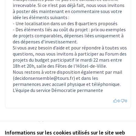
irrecevable. Si ce n’est pas déjà fait, nous vous invitons
à poster dès maintenant en commentaire sous votre
idée les éléments suivants :
- Une localisation dans un des 8 quartiers proposés
- Des éléments liés au coût du projet : prix ou exemples
de projets comparables, dépenses liées uniquement à
des dépenses d’investissement.
Si vous avez besoin d’aide et pour répondre à toutes vos
questions, nous vous invitons à participer au Forum des
projets du budget participatif le mardi 22 mars entre
18h et 20h, salle des Fêtes de l'Hôtel-de-Ville.
Nous restons à votre disposition également par mail
(decidonsensemble@tours.fr) et dans les
permanences avec accueil physique et téléphonique.
L’équipe du service Démocratie permanente
0
0
Référence : tours-PROP-2022-03-226
Numéro de version 1
(sur 1)
voir les autres versions
Informations sur les cookies utilisés sur le site web
Vérifiez l'empreinte numérique