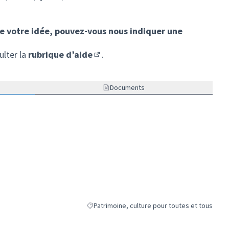
de votre idée, pouvez-vous nous indiquer une
ulter la
rubrique d’aide
.
(S'ouvre dans un nouvel onglet)
Documents
Patrimoine, culture pour toutes et tous
Filtrer les résultats de la catégorie : Patrimoin