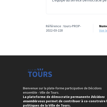
L’équipe du service Démocratie 
Référence : tours-PROP-
Numé
2022-03-228
voir
Bienvenue sur la plate-forme participative de Décidons
ensemble - Ville de Tours.
La plateforme de démocratie permanente
Décidons
ensemble
vous permet de contribuer à co-construire 
politiques de la Ville de Tours.