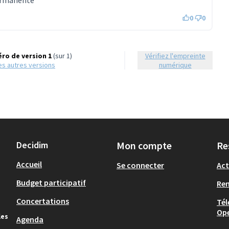
permanente
0
0
ro de version 1
(sur 1)
Vérifiez l'empreinte
 les autres versions
numérique
Decidim
Mon compte
Re
Accueil
Se connecter
Act
Budget participatif
Re
Concertations
Tél
Op
les
Agenda