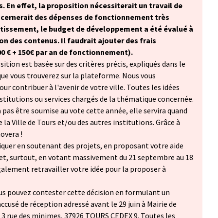
En effet, la proposition nécessiterait un travail de
ncernerait des dépenses de fonctionnement très
stissement, le budget de développement a été évalué à
ion des contenus. Il faudrait ajouter des frais
000 € + 150€ par an de fonctionnement).
ition est basée sur des critères précis, expliqués dans le
que vous trouverez sur la plateforme. Nous vous
ur contribuer à l'avenir de votre ville. Toutes les idées
stitutions ou services chargés de la thématique concernée.
a pas être soumise au vote cette année, elle servira quand
la Ville de Tours et/ou des autres institutions. Grâce à
novera !
iquer en soutenant des projets, en proposant votre aide
 et, surtout, en votant massivement du 21 septembre au 18
alement retravailler votre idée pour la proposer à
us pouvez contester cette décision en formulant un
accusé de réception adressé avant le 29 juin à Mairie de
à 3 rue des minimes, 37926 TOURS CEDEX 9. Toutes les