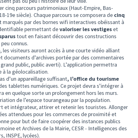
t pas ou peu l’histoire de leur ville.
er cinq parcours patrimoniaux (Haut-Empire, Bas-
18-19e siècle). Chaque parcours se composera de
cinq
nt marqués par des bornes wifi interactives obéissant à
dentifiable permettant de
valoriser les vestiges
et
isparus
tout en faisant découvrir des constructions
t peu connus.
 les visiteurs auront accès à une courte vidéo alliant
 et documents d’archives portée par des commentaires
grand public, public averti). L’application permettra
e à la géolocalisation.
s d’un appareillage suffisant
, l’office du tourisme
des tablettes numériques. Ce projet devra s’intégrer à
era en quelque sorte un prolongement hors les murs.
iation de l’espace tourangeau par la population.
t intégrateur, attirer et retenir les touristes. Allonger
bées attendues pour les commerces de proximité et
donne pour but de faire coopérer des instances publics
imoine et Archives de la Mairie, CESR - Intelligences des
, INSPE, lycées).