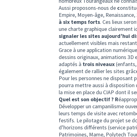
nombreux Tourangeaux ne connaissen
Aussi proposons-nous de
c
onstitu
Empire, Moyen-âge, Renaissance, 
à six temps forts
. Ces lieux sero
une charte graphique clairement i
signaler les sites aujourd’hui d
actuellement visibles mais restan
Grace à une application numérique,
dessins originaux, animations 3D
adaptés à
trois niveaux
(enfants, 
également de rallier les sites grâc
Pour les personnes ne disposant pa
pourra mettre aussi à disposition 
la mise en place du CIAP dont il s
Quel est son objectif ? R
éappropr
Développer un campanilisme ouvert e
leurs temps de visite avec retom
festifs. Le pilotage du projet se 
d’horizons différents (service patr
Patrimoines, Mame, Polytech Tours