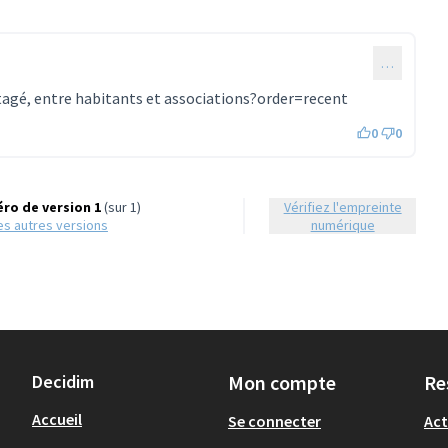
…
agé, entre habitants et associations
?order=recent
0
0
ro de version 1
(sur 1)
Vérifiez l'empreinte
 les autres versions
numérique
Decidim
Mon compte
Re
Accueil
Se connecter
Act