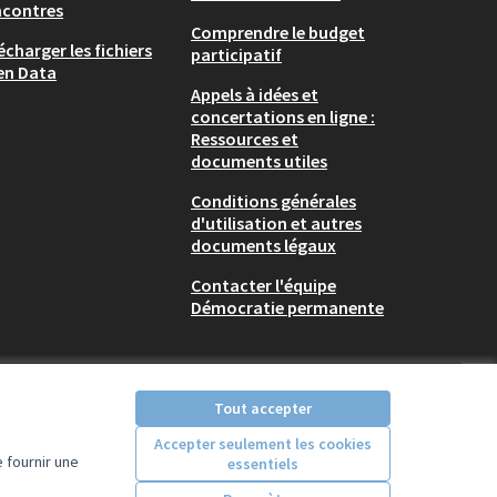
ncontres
Comprendre le budget
écharger les fichiers
participatif
en Data
Appels à idées et
concertations en ligne :
Ressources et
documents utiles
Conditions générales
d'utilisation et autres
documents légaux
Contacter l'équipe
Démocratie permanente
Tout accepter
Accepter seulement les cookies
 fournir une
essentiels
Licence Creative Comm
(Lien externe)