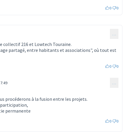
0
0
…
le collectif 216 et Lowtech Touraine.
lage partagé, entre habitants et associations", où tout est
0
0
7:49
…
mmentaire 596)
us procéderons à la fusion entre les projets.
participation,
atie permanente
0
0