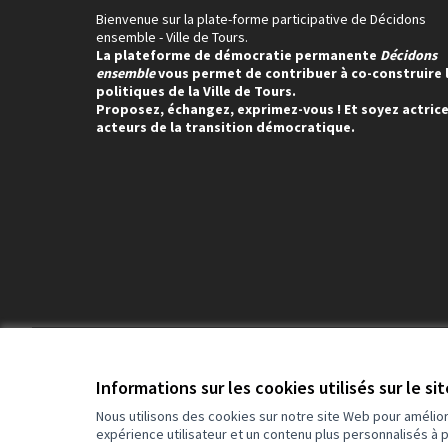
Bienvenue sur la plate-forme participative de Décidons
ensemble - Ville de Tours.
La plateforme de démocratie permanente
Décidons
ensemble
vous permet de contribuer à co-construire 
politiques de la Ville de Tours.
Proposez, échangez, exprimez-vous ! Et soyez actrice
acteurs de la transition démocratique.
Conditions d'utilisation
Paramètres des cookies
Informations sur les cookies utilisés sur le si
Nous utilisons des cookies sur notre site Web pour amélio
expérience utilisateur et un contenu plus personnalisés à 