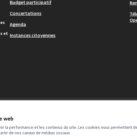
Budget participatif
Re
Concertations
Tél
Op
les
Agenda
s et
Instances citoyennes
te web
rer la performance et les contenus du site. Les cookies nous permettent de
partir de nos canaux de médias sociaux.