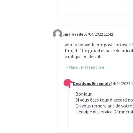
uma basile
08/04/2022 11:42
Commentaire 596
voir la nouvelle proposition avec 
Projet: "Un grand espace de brico
expliqué en détails
Masquer la réponse
Décidons Ensemble
14/04/2022 1
Commentaire 694 (réponse au co
Bonjour,
Si vous êtes tous d'accord no
En vous remerciant de votre 
L'équipe du service Démocr