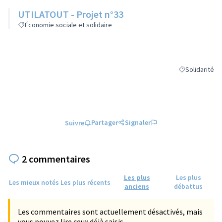
UTILATOUT - Projet n°33
Économie sociale et solidaire
Solidarité
Filtrer les résu
Partager
Signaler
Suivre
2 commentaires
Les plus
Les plus
Les mieux notés
Les plus récents
anciens
débattus
Les commentaires sont actuellement désactivés, mais
vous pouvez lire ceux déjà saisis.