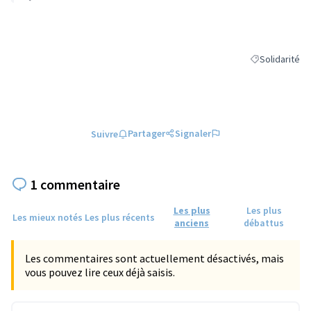
Solidarité
Filtrer les résu
Partager
Signaler
Suivre
1 commentaire
Les plus
Les plus
Les mieux notés
Les plus récents
anciens
débattus
Les commentaires sont actuellement désactivés, mais
vous pouvez lire ceux déjà saisis.