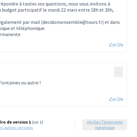
 répondre à toutes vos questions, nous vous invitons à
 budget participatif le mardi 22 mars entre 18h et 20h,
.
 également par mail (decidonsensemble@tours.fr) et dans
sique et téléphonique.
permanente
0
0
…
 Fontaines ou autre !
0
0
ro de version 1
(sur 1)
Vérifiez l'empreinte
 les autres versions
numérique