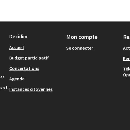
Decidim
Mon compte
Re
Accueil
Se connecter
Act
Budget participatif
Re
Concertations
Tél
Op
les
Agenda
s et
Instances citoyennes