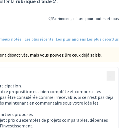
ulter la
rubrique d’aide
.
(S'ouvre dans un nouvel onglet)
Patrimoine, culture pour toutes et tous
Filtrer les résultats de la catégorie : Patrimoin
 mieux notés
Les plus récents
Les plus anciens
Les plus débattus
 désactivés, mais vous pouvez lire ceux déjà saisis.
…
ticipation.
 votre proposition est bien complète et comporte les
as être considérée comme irrecevable. Si ce n’est pas déjà
 dès maintenant en commentaire sous votre idée les
uartiers proposés
ojet : prix ou exemples de projets comparables, dépenses
d’investissement.