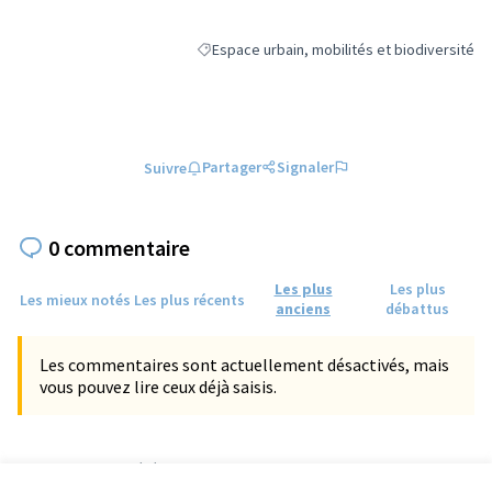
(S'ouvre dans un nouvel onglet)
Espace urbain, mobilités et biodiversité
Filtrer les résultats de la catégorie : Espace 
Partager
Signaler
Suivre
0 commentaire
Les plus
Les plus
Les mieux notés
Les plus récents
anciens
débattus
Les commentaires sont actuellement désactivés, mais
vous pouvez lire ceux déjà saisis.
Référence : tours-PROP-2022-03-317
Numéro de version 1
(sur 1)
voir les autres versions