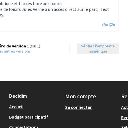
lique et l'accès libre aux bancs.
 de loisirs Jules Verne a un accès direct sur le parc, il est
y.
0
0
ro de version 1
(sur 1)
Vérifiez l'empreinte
 les autres versions
numérique
Decidim
Mon compte
Re
Accueil
Se connecter
Act
Budget participatif
Re
Concertations
Tél