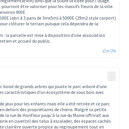
èglementation) ainsi que la sciure utilisée pour l'usage
pourront être valoriser pour les massifs fleuris de la ville.
 environ 900E
 1500E (abri à 3 pans de 3mx5m) à 5000E (29m2 style carport)
t pour clôturer le terrain puisque cela dépendra de la
 la parcelle est mise à disposition d'une association
etien et accueil du public.
0
0
…
rc boisé de grands arbres qui jouxte le parc arboré d'une
les caractéristiques d'un écosystème de sous bois avec
 de jeux pour les enfants mais elle a été retirée et ce parc
en dehors des propriétaires de chiens. Malgré sa petite
e la rue de Honfleur jusqu'à la rue du Maine offrirait aux
irie en cuvette) des talus à escalader, des espaces cachés
tite clairière ouverte propice au regroupement tout en