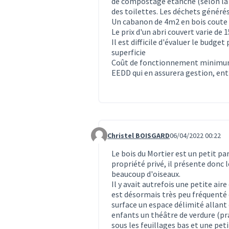
de compostage étanche (selon la r
des toilettes. Les déchets générés 
Un cabanon de 4m2 en bois coute
Le prix d'un abri couvert varie de
Il est difficile d'évaluer le budge
superficie
Coût de fonctionnement minimum :
EEDD qui en assurera gestion, entr
Christel BOISGARD
06/04/2022 00:22
Commentaire 557
Le bois du Mortier est un petit pa
propriété privé, il présente donc 
beaucoup d'oiseaux.
Il y avait autrefois une petite aire
est désormais très peu fréquenté 
surface un espace délimité allant d
enfants un théâtre de verdure (pra
sous les feuillages bas et une pe