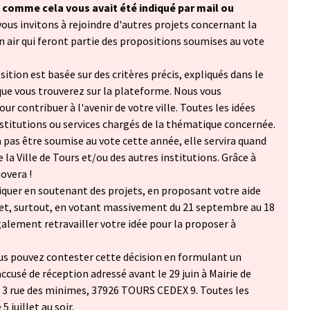
 comme cela vous avait été indiqué par mail ou
ous invitons à rejoindre d'autres projets concernant la
n air qui feront partie des propositions soumises au vote
ition est basée sur des critères précis, expliqués dans le
que vous trouverez sur la plateforme. Nous vous
ur contribuer à l'avenir de votre ville. Toutes les idées
stitutions ou services chargés de la thématique concernée.
a pas être soumise au vote cette année, elle servira quand
la Ville de Tours et/ou des autres institutions. Grâce à
novera !
iquer en soutenant des projets, en proposant votre aide
 et, surtout, en votant massivement du 21 septembre au 18
alement retravailler votre idée pour la proposer à
us pouvez contester cette décision en formulant un
accusé de réception adressé avant le 29 juin à Mairie de
à 3 rue des minimes, 37926 TOURS CEDEX 9. Toutes les
 juillet au soir.