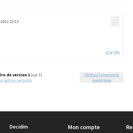
/2022 22:13
…
0
0
ro de version 1
(sur 1)
Vérifiez l'empreinte
 les autres versions
numérique
Decidim
Mon compte
Re