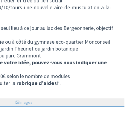
tretien et crée du lien social
09/10/tours-une-nouvelle-aire-de-musculation-a-la-
seul lieu à ce jour au lac des Bergeonnerie, objectif
rie ou à côté du gymnase eco-quartier Monconseil
 jardin Theuriet ou jardin botanique
e ou parc Grammont
de votre idée, pouvez-vous nous indiquer une
00€ selon le nombre de modules
ulter la
rubrique d’aide
.
(S'ouvre dans un nouvel onglet)
Images