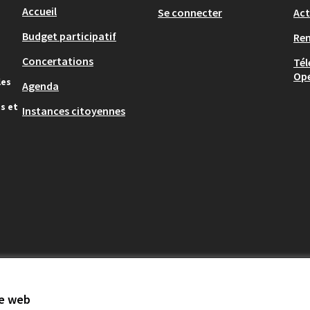
Accueil
Se connecter
Act
Budget participatif
Re
Concertations
Tél
Op
les
Agenda
s et
Instances citoyennes
te web