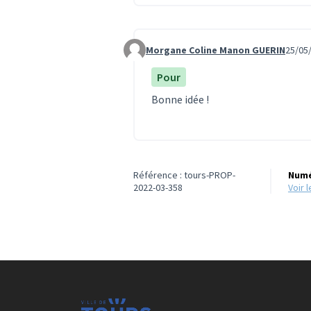
Morgane Coline Manon GUERIN
25/05
Commentaire 764
Pour
Bonne idée !
Référence : tours-PROP-
Numé
2022-03-358
voir