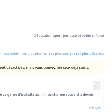
Education, sport, jeunesse et petite enfance
Filtrer les résultats de la catégorie : Education, spo
 mieux notés
Les plus récents
Les plus anciens
Les plus débattus
 désactivés, mais vous pouvez lire ceux déjà saisis.
…
de ce genre d'installation, il ronchonne souvent à devoir
1
0