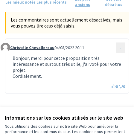
Les mieux notés
Les plus récents
anciens
débattus
Les commentaires sont actuellement désactivés, mais
vous pouvez lire ceux déjà saisis.
Christèle Chevallereau
04/08/2022 20:11
…
Commentaire 868
Bonjour, merci pour cette proposition très
intéressante et surtout très utile, j'ai voté pour votre
projet.
Cordialement.
0
0
Référence : tours-PROP-2022-03-372
Numéro de version 1
(sur 1)
voir les autres versions
Informations sur les cookies utilisés sur le site web
Vérifiez l'empreinte numérique
Nous utilisons des cookies sur notre site Web pour améliorer la
performance et les contenus du site. Les cookies nous permettent