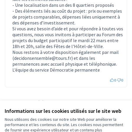
- Une localisation dans un des 8 quartiers proposés
- Des éléments liés au coût du projet : prix ou exemples
de projets comparables, dépenses liées uniquement à
des dépenses d’investissement.
Si vous avez besoin d’aide et pour répondre à toutes vos
questions, nous vous invitons à participer au Forum des
projets du budget participatif le mardi 22 mars entre
18h et 20h, salle des Fêtes de l'Hôtel-de-Ville.
Nous restons à votre disposition également par mail
(decidonsensemble@tours.fr) et dans les
permanences avec accueil physique et téléphonique.
L’équipe du service Démocratie permanente
0
0
Référence : tours-PROP-2022-02-40
Numéro de version 1
(sur 1)
voir les autres versions
Informations sur les cookies utilisés sur le site web
Vérifiez l'empreinte numérique
Nous utilisons des cookies sur notre site Web pour améliorer la
performance et les contenus du site. Les cookies nous permettent
de fournir une expérience utilisateur et un contenu plus
Conditions d'utilisation