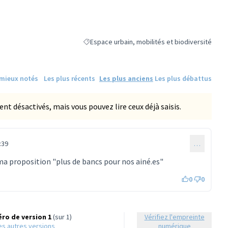
Espace urbain, mobilités et biodiversité
Filtrer les résultats de la catégorie : Espace urb
 mieux notés
Les plus récents
Les plus anciens
Les plus débattus
 désactivés, mais vous pouvez lire ceux déjà saisis.
:39
…
ma proposition "plus de bancs pour nos ainé.es"
0
0
ro de version 1
(sur 1)
Vérifiez l'empreinte
 les autres versions
numérique