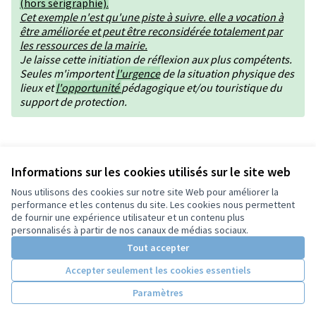
(hors sérigraphie).
Cet exemple n'est qu'une piste à suivre. elle a vocation à
être améliorée et peut être reconsidérée totalement par
les ressources de la mairie.
Je laisse cette initiation de réflexion aux plus compétents.
Seules m'importent
l'urgence
de la situation physique des
lieux et
l'opportunité
pédagogique et/ou touristique du
support de protection.
Version 1 de 1
Informations sur les cookies utilisés sur le site web
Nous utilisons des cookies sur notre site Web pour améliorer la
performance et les contenus du site. Les cookies nous permettent
de fournir une expérience utilisateur et un contenu plus
Conditions d'utilisation
personnalisés à partir de nos canaux de médias sociaux.
Paramètres des cookies
Tout accepter
Accepter seulement les cookies essentiels
Licence Cre
(Lien extern
Paramètres
(Lien externe)
Site réalisé grâce au
logiciel libre Decidim
.
(Lien externe)