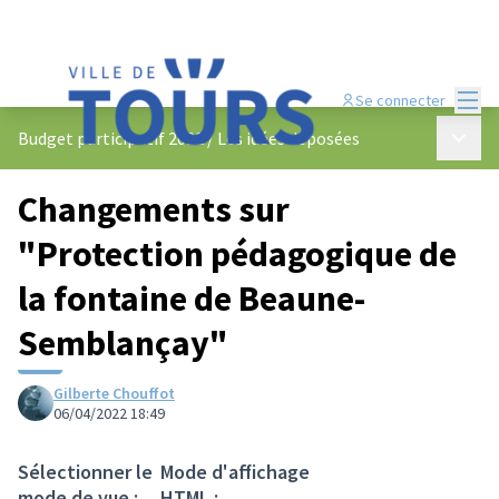
Menu
Se connecter
Menu p
Budget participatif 2022
/
Les idées déposées
Changements sur
"Protection pédagogique de
la fontaine de Beaune-
Semblançay"
Gilberte Chouffot
06/04/2022 18:49
Sélectionner le
Mode d'affichage
mode de vue :
HTML :