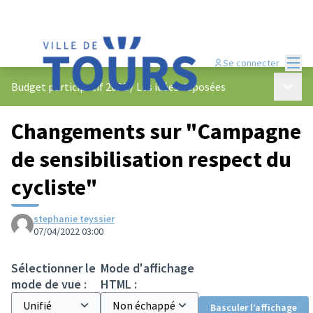
Menu
Se connecter
Menu p
Budget participatif 2022
/
Les idées déposées
Changements sur "Campagne
de sensibilisation respect du
cycliste"
stephanie teyssier
07/04/2022 03:00
Sélectionner le
Mode d'affichage
mode de vue :
HTML :
Basculer l’affichage