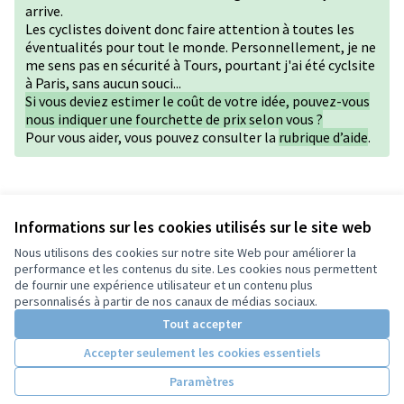
arrive.
Les cyclistes doivent donc faire attention à toutes les
éventualités pour tout le monde. Personnellement, je ne
me sens pas en sécurité à Tours, pourtant j'ai été cyclsite
à Paris, sans aucun souci...
Si vous deviez estimer le coût de votre idée, pouvez-vous
nous indiquer une fourchette de prix selon vous ?
Pour vous aider, vous pouvez consulter la
rubrique d’aide
.
Version 1 de 1
Informations sur les cookies utilisés sur le site web
Nous utilisons des cookies sur notre site Web pour améliorer la
performance et les contenus du site. Les cookies nous permettent
de fournir une expérience utilisateur et un contenu plus
Conditions d'utilisation
personnalisés à partir de nos canaux de médias sociaux.
Paramètres des cookies
Tout accepter
Accepter seulement les cookies essentiels
Licence Cre
(Lien extern
Paramètres
(Lien externe)
Site réalisé grâce au
logiciel libre Decidim
.
(Lien externe)