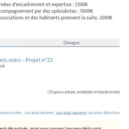
ournées d'encadrement et expertise : 2500€
accompagnement par des spécialistes : 5000€
associations et des habitants prennent la suite. 2000€
Images
ets noirs - Projet n°22
ité
Espace urbain, mobilités et biodiversité
Filtrer les résultats de la catégorie : Espace urb
 mieux notés
Les plus récents
Les plus anciens
Les plus débattus
 désactivés, mais vous pouvez lire ceux déjà saisis.