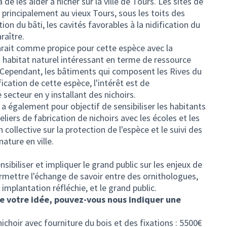
 de les aider à nicher sur la ville de Tours. Les sites de
i principalement au vieux Tours, sous les toits des
tion du bâti, les cavités favorables à la nidification du
raître.
arait comme propice pour cette espèce avec la
n habitat naturel intéressant en terme de ressource
. Cependant, les bâtiments qui composent les Rives du
fication de cette espèce, l'intérêt est de
secteur en y installant des nichoirs.
s a également pour objectif de sensibiliser les habitants
teliers de fabrication de nichoirs avec les écoles et les
 collective sur la protection de l'espèce et le suivi des
nature en ville.
ensibiliser et impliquer le grand public sur les enjeux de
ermettre l'échange de savoir entre des ornithologues,
 implantation réfléchie, et le grand public.
de votre idée, pouvez-vous nous indiquer une
nichoir avec fourniture du bois et des fixations : 5500€