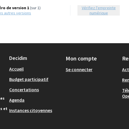
ro de version 1
(sur 1)
Vérifiez l'empreinte
 les autres versions
numérique
Decidim
Mon compte
Re
Accueil
Se connecter
Act
Budget participatif
Re
Concertations
Tél
Op
les
Agenda
s et
Instances citoyennes