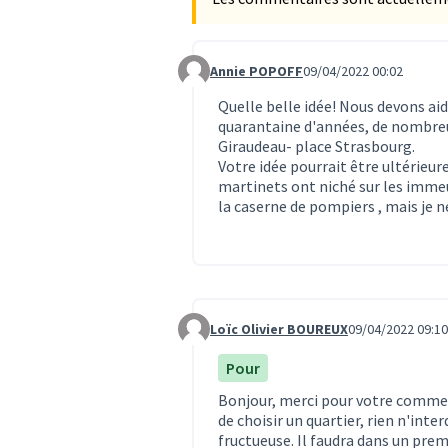
Annie POPOFF
09/04/2022 00:02
Commentaire 620
Quelle belle idée! Nous devons aide
quarantaine d'années, de nombreu
Giraudeau- place Strasbourg.
Votre idée pourrait être ultérieure
martinets ont niché sur les immeu
la caserne de pompiers , mais je ne
Loïc Olivier BOUREUX
09/04/2022 09:10
Commentaire 622
Pour
Bonjour, merci pour votre commen
de choisir un quartier, rien n'inter
fructueuse. Il faudra dans un prem