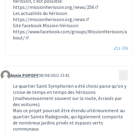
hérisson, c'est possible:
https://missionherisson.org/news/256
(Lien externe)
Les actualités du hérisson:
https://missionherisson.org/news
(Lien externe)
Site facebook Mission Hérisson:
https://www.facebook.com/groups/MissionHerisson/a
bout/
(Lien externe)
1
0
Annie POPOFF
08/04/2022 23:42
…
Commentaire 619
Le quartier Saint Symphorien a été choisi parce qu'on y
croise de temps en temps des hérissons
(malheureusement souvent sur la route, écrasés par
des voitures).
Mais ce projet pourrait être étendu ultérieurement au
quartier Sainte Radegonde, qui également comporte
de nombreux jardins privés et espaces verts
communaux.