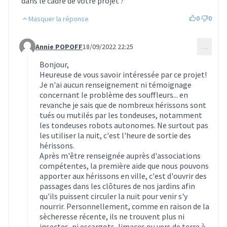
dans le cadre de votre projet ?
0
0
Masquer la réponse
Annie POPOFF
18/09/2022 22:25
…
Commentaire 879 (réponse au commentaire 878)
Bonjour,
Heureuse de vous savoir intéressée par ce projet!
Je n'ai aucun renseignement ni témoignage
concernant le problème des souffleurs... en
revanche je sais que de nombreux hérissons sont
tués ou mutilés par les tondeuses, notamment
les tondeuses robots autonomes. Ne surtout pas
les utiliser la nuit, c'est l'heure de sortie des
hérissons.
Après m'être renseignée auprès d'associations
compétentes, la première aide que nous pouvons
apporter aux hérissons en ville, c'est d'ouvrir des
passages dans les clôtures de nos jardins afin
qu'ils puissent circuler la nuit pour venir s'y
nourrir. Personnellement, comme en raison de la
sècheresse récente, ils ne trouvent plus ni
insectes, ni escargots, limaces ou vers de terre à