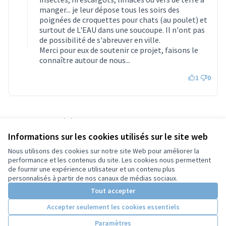
manger... je leur dépose tous les soirs des
poignées de croquettes pour chats (au poulet) et
surtout de L'EAU dans une soucoupe. Il n'ont pas
de possibilité de s'abreuver en ville.
Merci pour eux de soutenir ce projet, faisons le
connaître autour de nous...
1
0
Référence : tours-PROP-2022-04-502
Numéro de version 1
(sur 1)
voir les autres versions
Informations sur les cookies utilisés sur le site web
Vérifiez l'empreinte numérique
Nous utilisons des cookies sur notre site Web pour améliorer la
performance et les contenus du site. Les cookies nous permettent
de fournir une expérience utilisateur et un contenu plus
Conditions d'utilisation
personnalisés à partir de nos canaux de médias sociaux.
Paramètres des cookies
Tout accepter
Accepter seulement les cookies essentiels
Licence Cre
(Lien extern
Paramètres
(Lien externe)