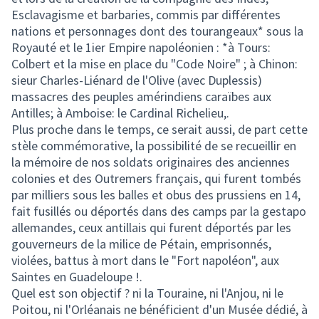
Esclavagisme et barbaries, commis par différentes
nations et personnages dont des tourangeaux* sous la
Royauté et le 1ier Empire napoléonien : *à Tours:
Colbert et la mise en place du "Code Noire" ; à Chinon:
sieur Charles-Liénard de l'Olive (avec Duplessis)
massacres des peuples amérindiens caraïbes aux
Antilles; à Amboise: le Cardinal Richelieu,.
Plus proche dans le temps, ce serait aussi, de part cette
stèle commémorative, la possibilité de se recueillir en
la mémoire de nos soldats originaires des anciennes
colonies et des Outremers français, qui furent tombés
par milliers sous les balles et obus des prussiens en 14,
fait fusillés ou déportés dans des camps par la gestapo
allemandes, ceux antillais qui furent déportés par les
gouverneurs de la milice de Pétain, emprisonnés,
violées, battus à mort dans le "Fort napoléon", aux
Saintes en Guadeloupe !.
Quel est son objectif ? ni la Touraine, ni l'Anjou, ni le
Poitou, ni l'Orléanais ne bénéficient d'un Musée dédié, à