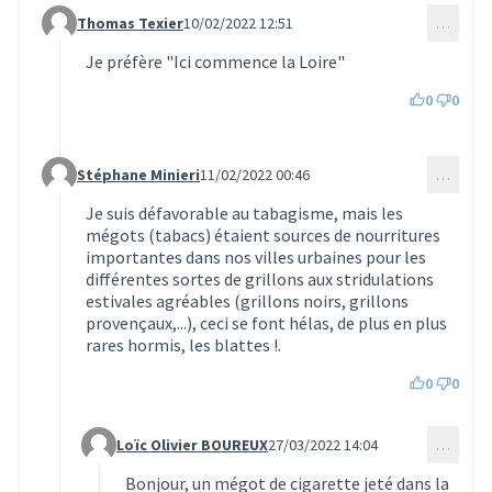
Thomas Texier
10/02/2022 12:51
…
Commentaire 25 (réponse au commentaire 24)
Je préfère "Ici commence la Loire"
0
0
Stéphane Minieri
11/02/2022 00:46
…
Commentaire 32 (réponse au commentaire 24)
Je suis défavorable au tabagisme, mais les
mégots (tabacs) étaient sources de nourritures
importantes dans nos villes urbaines pour les
différentes sortes de grillons aux stridulations
estivales agréables (grillons noirs, grillons
provençaux,...), ceci se font hélas, de plus en plus
rares hormis, les blattes !.
0
0
Loïc Olivier BOUREUX
27/03/2022 14:04
…
Commentaire 479 (réponse au commentaire 32)
Bonjour, un mégot de cigarette jeté dans la