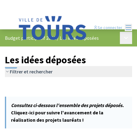
Menu
Se connecter
Menu p
Budget participatif 2022
/
Les idées déposées
Les idées déposées
Filtrer et rechercher
Consultez ci-dessous l'ensemble des projets déposés.
Cliquez-ici pour suivre l'avancement de la
réalisation des projets lauréats !