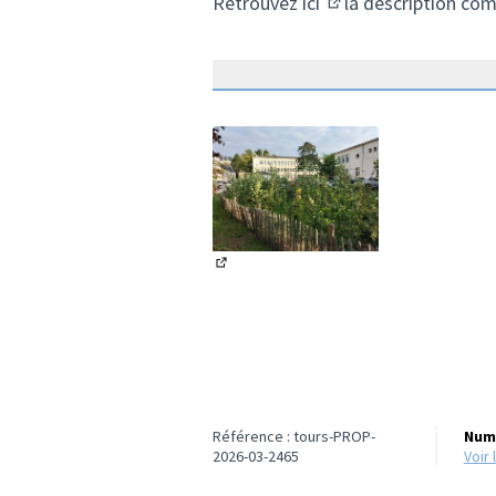
Retrouvez
ici
la description com
(S'ouvre dans un nou
(Lien externe)
Référence : tours-PROP-
Numé
2026-03-2465
voi