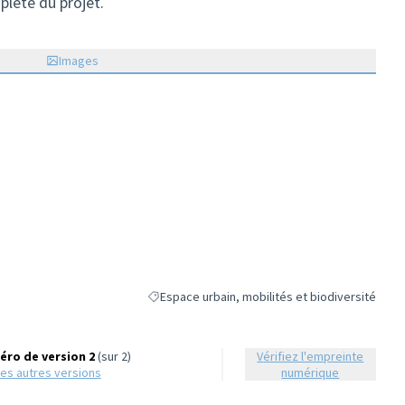
plète du projet.
vel onglet)
Images
Espace urbain, mobilités et biodiversité
Filtrer les résultats de la catégorie : Espace urb
ro de version 2
(sur 2)
Vérifiez l'empreinte
r les autres versions
numérique