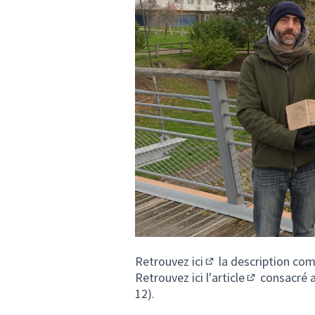
Retrouvez
ici
la description com
(S'ouvre dans un nouv
Retrouvez
ici l'article
consacré a
(Lien externe
12).