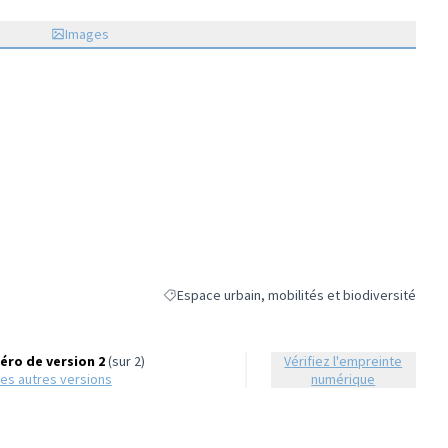
Images
Espace urbain, mobilités et biodiversité
Filtrer les résultats de la catégorie : Espace urb
ro de version 2
(sur 2)
Vérifiez l'empreinte
r les autres versions
numérique