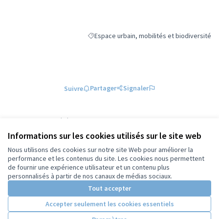
Espace urbain, mobilités et biodiversité
Filtrer les résultats de la catégorie : Espace 
Partager
Signaler
Suivre
Référence : tours-PROP-2026-03-2469
Numéro de version 1
(sur 1)
voir les autres versions
Informations sur les cookies utilisés sur le site web
Vérifiez l'empreinte numérique
Nous utilisons des cookies sur notre site Web pour améliorer la
performance et les contenus du site. Les cookies nous permettent
de fournir une expérience utilisateur et un contenu plus
Conditions d'utilisation
personnalisés à partir de nos canaux de médias sociaux.
Paramètres des cookies
Tout accepter
Accepter seulement les cookies essentiels
Licence Cre
(Lien extern