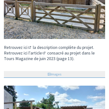
Retrouvez
ici
la description complète du projet.
(S'ouvre dans un nouvel onglet)
Retrouvez
ici l'article
consacré au projet dans le
(Lien externe)
Tours Magazine de juin 2023 (page 13).
Images