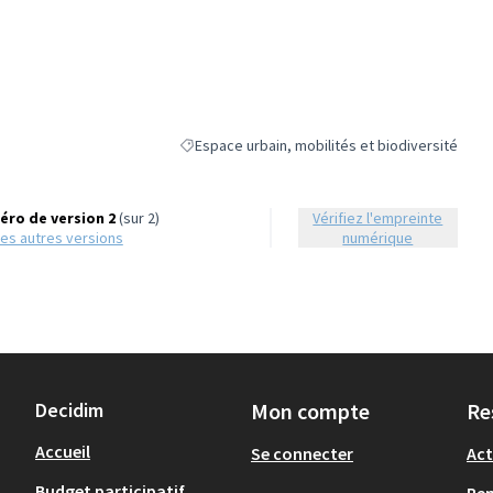
Espace urbain, mobilités et biodiversité
Filtrer les résultats de la catégorie : Espace urb
ro de version 2
(sur 2)
Vérifiez l'empreinte
r les autres versions
numérique
Decidim
Mon compte
Re
Accueil
Se connecter
Act
Budget participatif