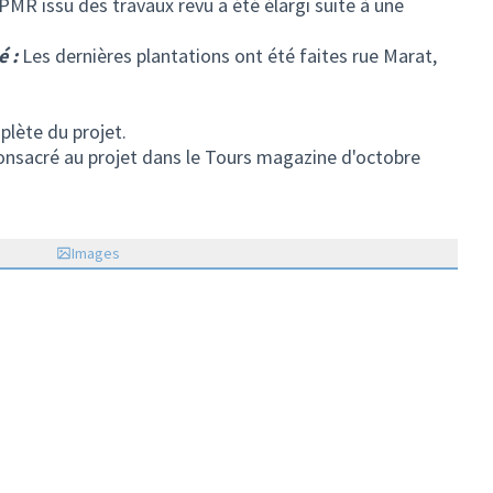
MR issu des travaux revu a été élargi suite à une
é :
Les dernières plantations ont été faites rue Marat,
plète du projet.
el onglet)
nsacré au projet dans le Tours magazine d'octobre
n externe)
Images