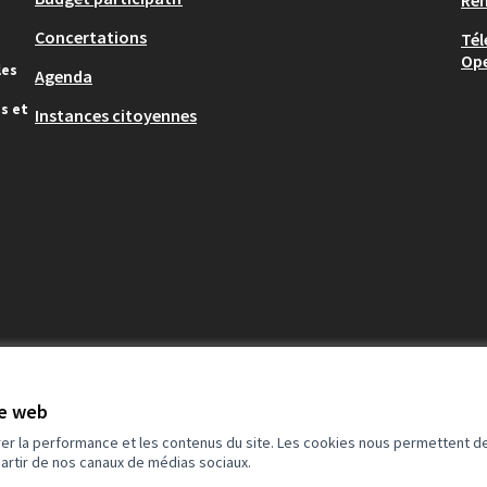
Re
Concertations
Tél
Op
les
Agenda
s et
Instances citoyennes
te web
rer la performance et les contenus du site. Les cookies nous permettent de
partir de nos canaux de médias sociaux.