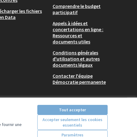
ncontres
Comprendre le budget
écharger les fichiers
participatif
en Data
Appels à idées et
concertations en ligne :
Ressources et
documents utiles
Conditions générales
d'utilisation et autres
documents légaux
Contacter l'équipe
Démocratie permanente
Tout accepter
Accepter seulement les cookies
 fournir une
essentiels
Licence Creative Comm
(Lien externe)
Paramètres