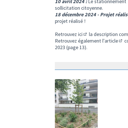
10 avril 2024 :
Le stationnement P
sollicitation citoyenne.
18 décembre 2024 - Projet réalis
projet réalisé !
Retrouvez
ici
la description com
(S'ouvre dans un nouv
Retrouvez également
l'article
co
(Lie
2023 (page 13).