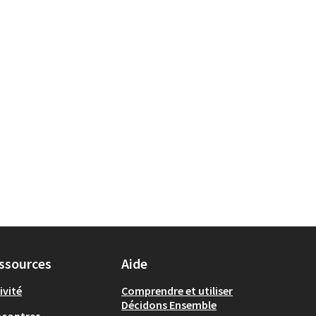
ain, mobilités et biodiversité
ssources
Aide
ivité
Comprendre et utiliser
Décidons Ensemble