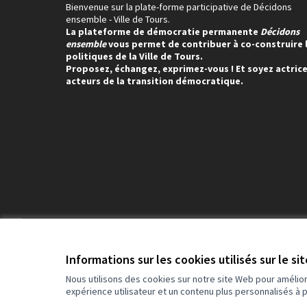
Bienvenue sur la plate-forme participative de Décidons
ensemble - Ville de Tours.
La plateforme de démocratie permanente
Décidons
ensemble
vous permet de contribuer à co-construire 
politiques de la Ville de Tours.
Proposez, échangez, exprimez-vous ! Et soyez actrice
acteurs de la transition démocratique.
Conditions d'utilisation
Paramètres des cookies
Informations sur les cookies utilisés sur le si
Nous utilisons des cookies sur notre site Web pour amélio
expérience utilisateur et un contenu plus personnalisés à 
(Lien externe)