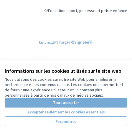
Education, sport, jeunesse et petite enfance
Filtrer les résultats de la catégorie : Education, 
Partager
Signaler
Suivre
Référence : tours-PROP-2026-03-2474
Numéro de version 2
(sur 2)
voir les autres versions
Informations sur les cookies utilisés sur le site web
Vérifiez l'empreinte numérique
Nous utilisons des cookies sur notre site Web pour améliorer la
performance et les contenus du site. Les cookies nous permettent
de fournir une expérience utilisateur et un contenu plus
Conditions d'utilisation
personnalisés à partir de nos canaux de médias sociaux.
Paramètres des cookies
Tout accepter
Accepter seulement les cookies essentiels
Licence Cre
(Lien extern
Paramètres
(Lien externe)
Site réalisé grâce au
logiciel libre Decidim
.
(Lien externe)