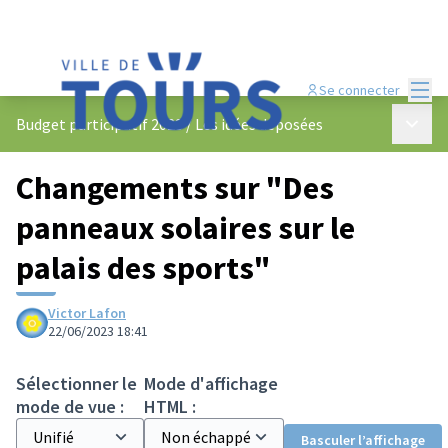
Menu
Se connecter
Menu p
Budget participatif 2023
/
Les idées déposées
Changements sur "Des
panneaux solaires sur le
palais des sports"
Victor Lafon
22/06/2023 18:41
Sélectionner le
Mode d'affichage
mode de vue :
HTML :
Basculer l’affichage