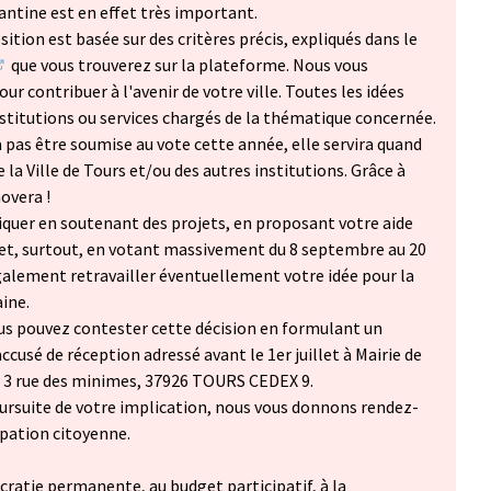
antine est en effet très important.
ition est basée sur des critères précis, expliqués dans le
que vous trouverez sur la plateforme. Nous vous
S'ouvre dans un nouvel onglet)
ur contribuer à l'avenir de votre ville. Toutes les idées
stitutions ou services chargés de la thématique concernée.
a pas être soumise au vote cette année, elle servira quand
la Ville de Tours et/ou des autres institutions. Grâce à
novera !
iquer en soutenant des projets, en proposant votre aide
 et, surtout, en votant massivement du 8 septembre au 20
galement retravailler éventuellement votre idée pour la
ine.
us pouvez contester cette décision en formulant un
ccusé de réception adressé avant le 1er juillet à Mairie de
 à 3 rue des minimes, 37926 TOURS CEDEX 9.
ursuite de votre implication, nous vous donnons rendez-
ipation citoyenne.
cratie permanente, au budget participatif, à la