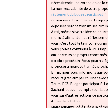
nécessiterait une extension de la c
La non-recevabilité de votre propos
règlement du budget participatif
(
remercions d'avoir pris du temps po
déposées seront transmises aux in
Ainsi, même si votre idée ne pourr
même à alimenter les réflexions de 
vous, c'est tout le territoire qui in
Vous pouvez continuer à vous impl
aux porteurs de projets concernés
octobre prochain ! Vous pourrez é
proposer à nouveau l'année procha
Enfin, nous vous informons que vo
recours gracieux par courrier avec a
Tours, DCS-Budget participatif, 1
Sachant pouvoir compter sur la po
vous sur d'autres actions de partic
Annaelle Schaller
Maire adjointe, déléguée à la démo