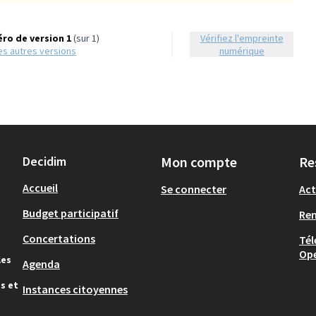
ro de version 1
(sur 1)
Vérifiez l'empreinte
 les autres versions
numérique
Decidim
Mon compte
Re
Accueil
Se connecter
Act
Budget participatif
Re
Concertations
Tél
Op
les
Agenda
s et
Instances citoyennes