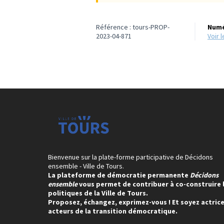
Référence : tours-PROP-
Numé
2023-04-871
voir
Bienvenue sur la plate-forme participative de Décidons
ensemble - Ville de Tours.
La plateforme de démocratie permanente
Décidons
ensemble
vous permet de contribuer à co-construire 
politiques de la Ville de Tours.
Proposez, échangez, exprimez-vous ! Et soyez actrice
acteurs de la transition démocratique.