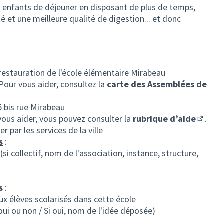
 enfants de déjeuner en disposant de plus de temps,
té et une meilleure qualité de digestion... et donc
restauration de l'école élémentaire Mirabeau
 Pour vous aider, consultez la
carte des Assemblées de
let)
 bis rue Mirabeau
vous aider, vous pouvez consulter la
rubrique d’aide
.
(S'ouvr
 par les services de la ville
s
:
 (si collectif, nom de l'association, instance, structure,
s
:
x élèves scolarisés dans cette école
(oui ou non / Si oui, nom de l'idée déposée)