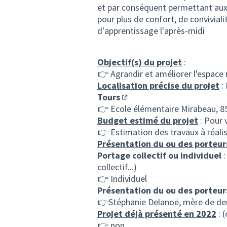
et par conséquent permettant aux
pour plus de confort, de conviviali
d'apprentissage l'après-midi
Objectif(s) du projet
:
👉 Agrandir et améliorer l'espace 
Localisation précise du projet
:
Tours
(S'ouvre dans un nouvel ong
👉 Ecole élémentaire Mirabeau, 85
Budget estimé du projet
: Pour 
👉 Estimation des travaux à réaliser
Présentation du ou des porteur
Portage collectif ou individuel
:
collectif...)
👉 Individuel
Présentation du ou des porteur
👉Stéphanie Delanoë, mère de deu
Projet déjà présenté en 2022
: 
👉 non