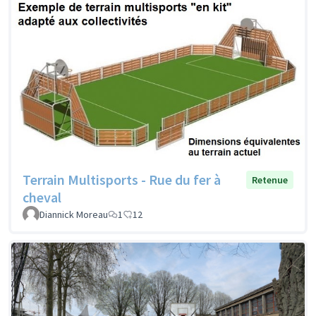
Terrain Multisports - Rue du fer à
Retenue
cheval
Diannick Moreau
1
12