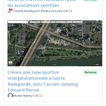
les associations sportives
Comité Handisport d'Indre-et-Loire
0
1
Créons une zone sportive
Retenue
intergénérationnele à Sainte
Radegonde, dans l'ancien camping
Edouard Perron
Michel Hentry
0
2