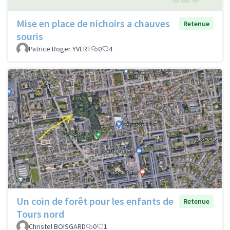
Mise en place de nichoirs a chauves
Retenue
souris
Patrice Roger YVERT
0
4
Un coin de forêt pour les enfants de
Retenue
Tours nord
Christel BOISGARD
0
1