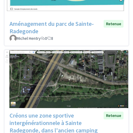
Aménagement du parc de Sainte-
Retenue
Radegonde
Michel Hentry
0
8
Créons une zone sportive
Retenue
intergénérationnele à Sainte
Radegonde, dans l'ancien camping