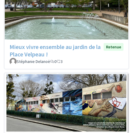
Mieux vivre ensemble au jardin de la
Retenue
Place Velpeau !
Stéphanie Delanoë
0
3