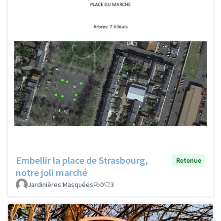
Embellir la place de Strasbourg,
Retenue
notre joli marché
Jardinières Masquées
0
3