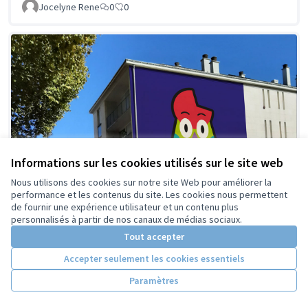
Jocelyne Rene
0
0
Informations sur les cookies utilisés sur le site web
Nous utilisons des cookies sur notre site Web pour améliorer la
performance et les contenus du site. Les cookies nous permettent
de fournir une expérience utilisateur et un contenu plus
personnalisés à partir de nos canaux de médias sociaux.
Tout accepter
Accepter seulement les cookies essentiels
Les Bons Génies, street-art
Retenue
Paramètres
bienveillant
L'Intention Publique
0
3