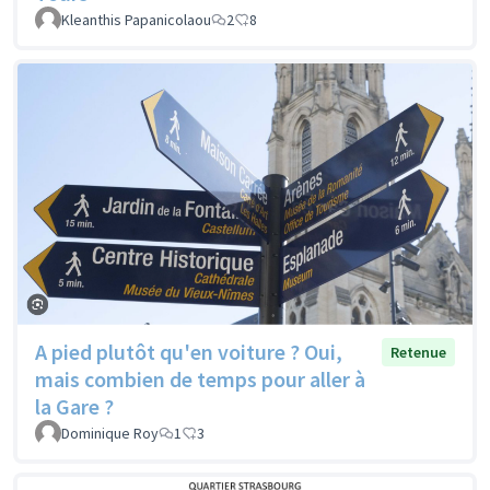
Kleanthis Papanicolaou
2
8
A pied plutôt qu'en voiture ? Oui,
Retenue
mais combien de temps pour aller à
la Gare ?
Dominique Roy
1
3