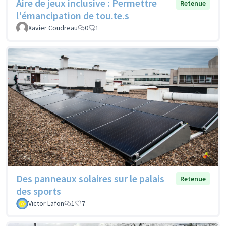
Aire de jeux inclusive : Permettre
Retenue
l'émancipation de tou.te.s
Xavier Coudreau
0
1
Des panneaux solaires sur le palais
Retenue
des sports
Victor Lafon
1
7