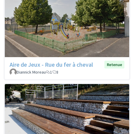
Aire de Jeux - Rue du fer à cheval
Retenue
Diannick Moreau
1
8