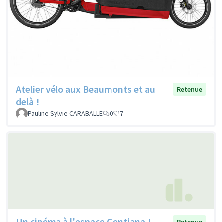
Atelier vélo aux Beaumonts et au
Retenue
delà !
Pauline Sylvie CARABALLE
0
7
Un cinéma à l'espace Gentiana !
Retenue