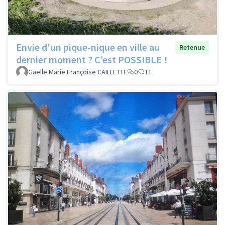
Envie d'un pique-nique en ville au
Retenue
dernier moment ? C’est POSSIBLE !
Gaelle Marie Françoise CAILLETTE
0
11