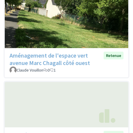
Aménagement de l'espace vert
Retenue
avenue Marc Chagall côté ouest
Claude Vouillon
0
1