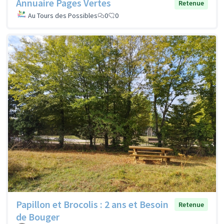
Annuaire Pages Vertes
Retenue
Au Tours des Possibles
0
0
Papillon et Brocolis : 2 ans et Besoin
Retenue
de Bouger