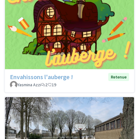
Envahissons l'auberge !
Retenue
Yasmina Azzi
2
19