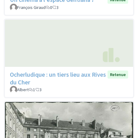
François Giraud
0
3
Ocherludique : un tiers lieu aux Rives
Retenue
du Cher
Albert
1
3