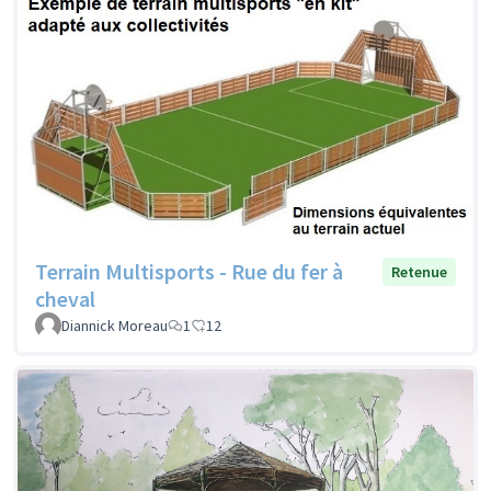
Terrain Multisports - Rue du fer à
Retenue
cheval
Diannick Moreau
1
12