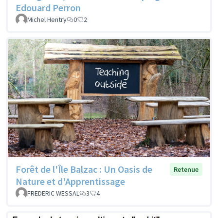
Edouard Perron
Michel Hentry
0
2
Forêt de l'Île Balzac : Un Oasis de
Retenue
Nature et d'Apprentissage
FREDERIC WESSAL
3
4