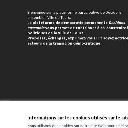
Bienvenue sur la plate-forme participative de Décidons
ensemble - Ville de Tours.
La plateforme de démocratie permanente
Décidons
ensemble
vous permet de contribuer à co-construire 
politiques de la Ville de Tours.
Proposez, échangez, exprimez-vous ! Et soyez actrice
acteurs de la transition démocratique.
Conditions d'utilisation
Paramètres des cookies
Informations sur les cookies utilisés sur le si
Nous utilisons des cookies sur notre site Web pour amélio