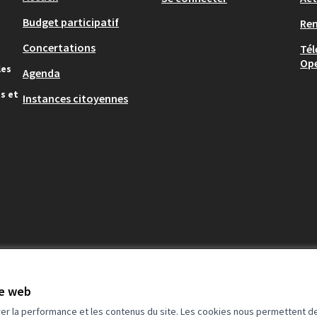
Budget participatif
Re
Concertations
Tél
Op
les
Agenda
s et
Instances citoyennes
te web
rer la performance et les contenus du site. Les cookies nous permettent de