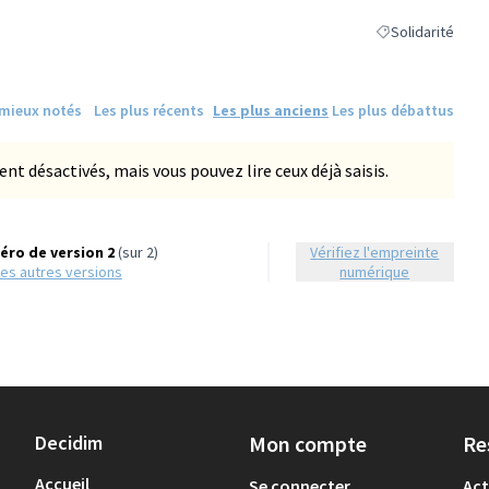
Solidarité
Filtrer les résulta
 mieux notés
Les plus récents
Les plus anciens
Les plus débattus
 désactivés, mais vous pouvez lire ceux déjà saisis.
ro de version 2
(sur 2)
Vérifiez l'empreinte
r les autres versions
numérique
Decidim
Mon compte
Re
Accueil
Se connecter
Act