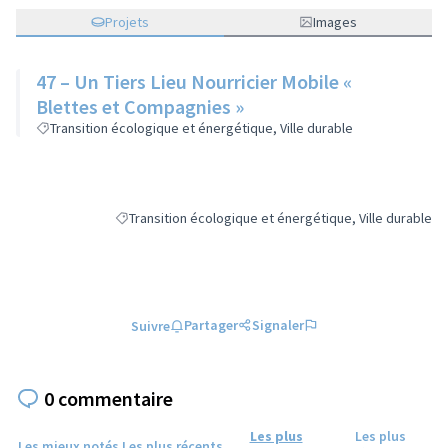
Projets
Images
47 – Un Tiers Lieu Nourricier Mobile «
Blettes et Compagnies »
Transition écologique et énergétique, Ville durable
Transition écologique et énergétique, Ville durable
Filtrer les résultats de la catégorie : Transition écologi
Partager
Signaler
Suivre
0 commentaire
Les plus
Les plus
Les mieux notés
Les plus récents