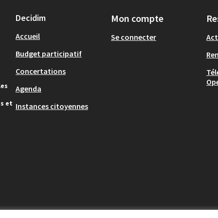
Decidim
Mon compte
Re
Accueil
Se connecter
Act
Budget participatif
Re
Concertations
Tél
Op
les
Agenda
s et
Instances citoyennes