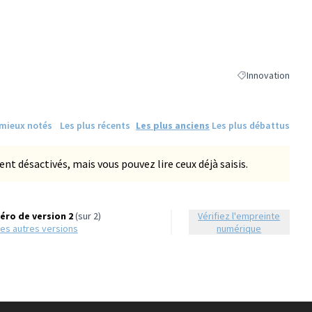
Innovation
Filtrer les résulta
 mieux notés
Les plus récents
Les plus anciens
Les plus débattus
 désactivés, mais vous pouvez lire ceux déjà saisis.
ro de version 2
(sur 2)
Vérifiez l'empreinte
r les autres versions
numérique