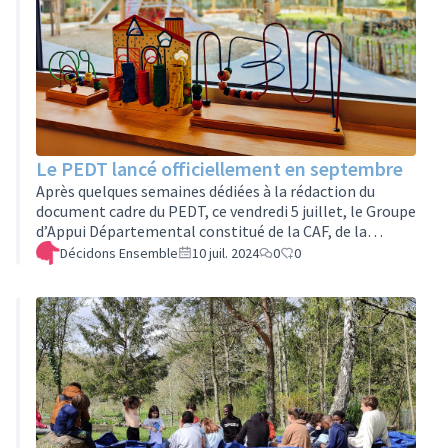
Le PEDT lancé officiellement en septembre
Après quelques semaines dédiées à la rédaction du
document cadre du PEDT, ce vendredi 5 juillet, le Groupe
d’Appui Départemental constitué de la CAF, de la
Direction des Services Départementaux de l’Éducation
Décidons Ensemble
10 juil. 2024
0
0
Nationale et le Service Départemental à la Jeunesse, à
l’Engagement et au Sport s’est réuni en comité et a
validé pour 3 années le Projet Éducatif Territorial de la
ville de Tours.« Les membres du comité tiennent à
souligner la qualité du travail mené, qui reflète bien le
niveau de concerta…