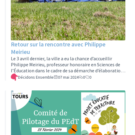
Retour sur la rencontre avec Philippe
Meirieu
Le 3 avril dernier, la ville a eu la chance d’accueillir
Philippe Meirieu, professeur honoraire en Sciences de
l’Éducation dans le cadre de sa démarche d’élaboration
de son Projet Éducatif Territorial. La matinée a été
Décidons Ensemble
07 mai 2024
0
0
placée sous le signe du travail et de la réflexion avec des
partenaires éducatifs institutionnels, associatifs et
parents. L’après-midi, M. Meirieu s’est rendu sur le site
de la Charpraie afin d’échanger avec des enfants et
animateurs sur une expérimentation de conseil
coopératif …