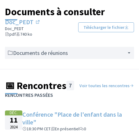
Documents à consulter
Doc_PEDT
(Lien externe)
Télécharger le fichier
Doc_PEDT
pdf
740 ko
Documents de réunions
📅 Rencontres
7
Voir toutes les rencontres
Passer la carte
Leaflet
|
©
OpenStreetMap
contributors
L'élément suivant est une carte qui présente les éléments de cet
RENCONTRES PASSÉES
+
−
DÉC.
Conférence "Place de l'enfant dans la
11
ville"
2024
18:30 PM CET
En présentiel
0