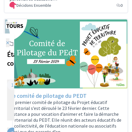
Décidons Ensemble
0
×
Étapes de la
concertation
Démarche
1
participative
Le comité de pilotage du PEDT
d'élaboration du
Le premier comité de pilotage du Projet éducatif
Projet éducatif de
territorial s’est déroulé le 23 février dernier. Cette
territoire
instance a pour vocation d’animer et faire la démarche
11/10/2023 - 15/07/2024
partenarial du PEDT. Elle réunit des acteurs éducatifs de
la collectivité, de l’éducation nationale ou associatifs
Étape actuelle
ainsi que des parents d’en…