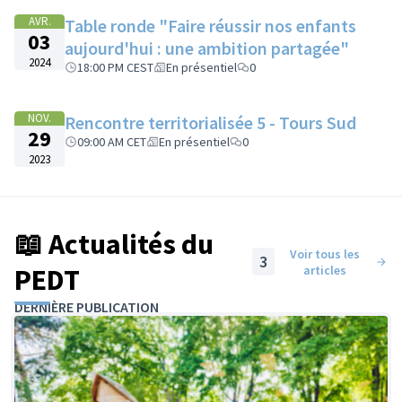
AVR.
Table ronde "Faire réussir nos enfants
03
aujourd'hui : une ambition partagée"
2024
18:00 PM CEST
En présentiel
0
NOV.
Rencontre territorialisée 5 - Tours Sud
29
09:00 AM CET
En présentiel
0
2023
📖 Actualités du
Voir tous les
3
PEDT
articles
DERNIÈRE PUBLICATION