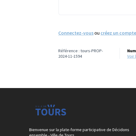
Connectez-vous
ou
créez un compt
Référence : tours-PROP-
Numé
2024-11-1594
voi
Bienvenue sur la plate-forme participative de Décidons
ensemble - Ville de Tours.