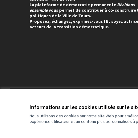
La plateforme de démocratie permanente
Décidons
ensemble
vous permet de contribuer à co-construire 
politiques de la Ville de Tours.
Proposez, échangez, exprimez-vous ! Et soyez actrice
acteurs de la transition démocratique.
Conditions d'utilisation
Paramètres des cookies
Informations sur les cookies utilisés sur le si
Nous utilisons des cookies sur notre site Web pour amélio
expérience utilisateur et un contenu plus personnalisés à 
(Lien externe)
Site réalisé grâce au
logiciel libre Decidim
.
(Lien externe)