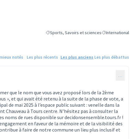
Sports, Savoirs et sciences
International
Filtrer les résultats de la catégorie : Sports, Savo
Filtrer les résultats 
 mieux notés
Les plus récents
Les plus anciens
Les plus débattus
…
ormer que le nom que vous avez proposé lors de la 2ème
us », et qui avait été retenu à la suite de la phase de vote, a
pal de mai 2025 à l’espace public suivant : venelle dans la
t Chauveau à Tours centre. N’hésitez pas à consulter la
es noms de rues disponible sur decidonsensemble.tours.fr !
ngagement en faveur de la mémoire et de la visibilité des
ontribue à faire de notre commune un lieu plus inclusif et