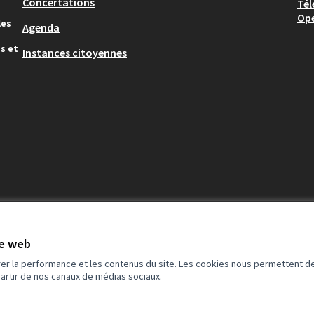
Concertations
Tél
Op
les
Agenda
s et
Instances citoyennes
te web
rer la performance et les contenus du site. Les cookies nous permettent de
partir de nos canaux de médias sociaux.