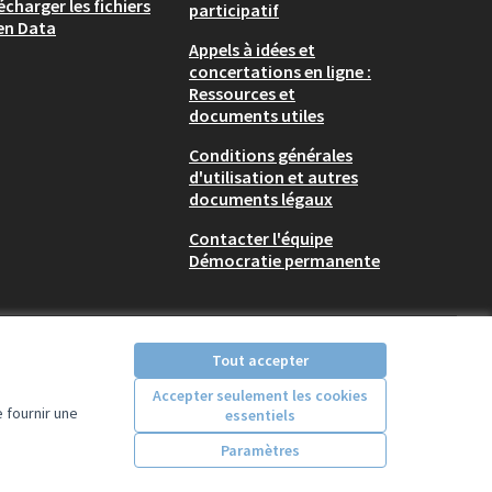
écharger les fichiers
participatif
en Data
Appels à idées et
concertations en ligne :
Ressources et
documents utiles
Conditions générales
d'utilisation et autres
documents légaux
Contacter l'équipe
Démocratie permanente
Tout accepter
Accepter seulement les cookies
 fournir une
essentiels
Licence Creative Comm
(Lien externe)
Paramètres