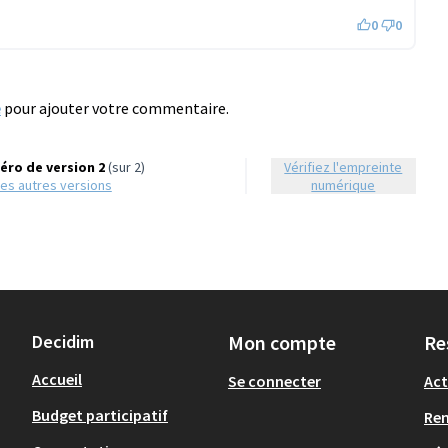
0
0
e
pour ajouter votre commentaire.
ro de version 2
(sur 2)
Vérifiez l'empreinte
r les autres versions
numérique
Decidim
Mon compte
Re
Accueil
Se connecter
Act
Budget participatif
Re