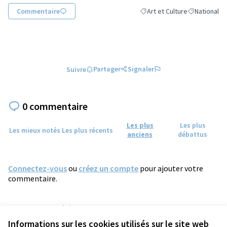
Commentaire
Art et Culture
National
Filtrer les résultats de la cat
Filtrer les ré
Partager
Signaler
Suivre
0 commentaire
Les plus
Les plus
Les mieux notés
Les plus récents
anciens
débattus
Connectez-vous
ou
créez un compte
pour ajouter votre
commentaire.
Référence : tours-PROP-2024-11-1595
Numéro de version 2
(sur 2)
voir les autres versions
Informations sur les cookies utilisés sur le site web
Vérifiez l'empreinte numérique