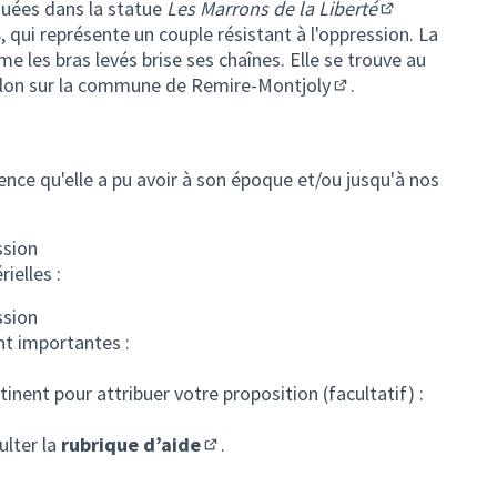
(Lien externe)
uées dans la statue
Les
Marrons de la Liberté
(Lien externe)
 qui représente un couple résistant à l'oppression. La
les bras levés brise ses chaînes. Elle se trouve au
blon sur la commune de
Remire-Montjoly
.
(Lien externe)
uence qu'elle a pu avoir à son époque et/ou jusqu'à nos
ssion
ielles :
ssion
nt importantes :
tinent pour attribuer votre proposition (facultatif) :
ulter la
rubrique d’aide
.
(S'ouvre dans un nouvel onglet)