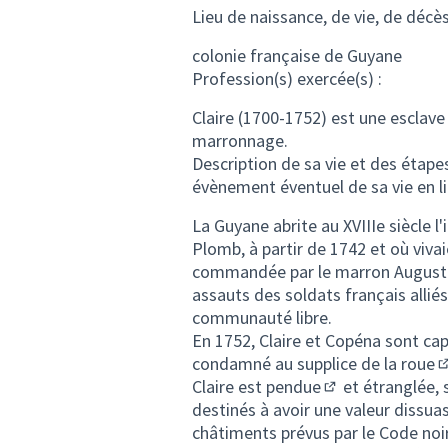
Lieu de naissance, de vie, de décès,
colonie française de Guyane
Profession(s) exercée(s) :
Claire (1700-1752) est une esclave
marronnage.
Description de sa vie et des éta
évènement éventuel de sa vie en li
La Guyane abrite au XVIIIe siècl
Plomb, à partir de 1742 et où viva
commandée par le marron Augustin p
assauts des soldats français allié
communauté libre.
En 1752, Claire et Copéna sont cap
condamné au
supplice de la roue
(
Claire est
pendue
et étranglée, 
(Lien externe)
destinés à avoir une valeur dissuas
châtiments prévus par le
Code noi