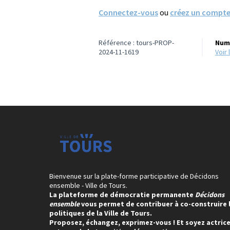
Connectez-vous
ou
créez un compt
Référence : tours-PROP-
Numé
2024-11-1619
voi
Bienvenue sur la plate-forme participative de Décidons
ensemble - Ville de Tours.
La plateforme de démocratie permanente
Décidons
ensemble
vous permet de contribuer à co-construire 
politiques de la Ville de Tours.
Proposez, échangez, exprimez-vous ! Et soyez actrice