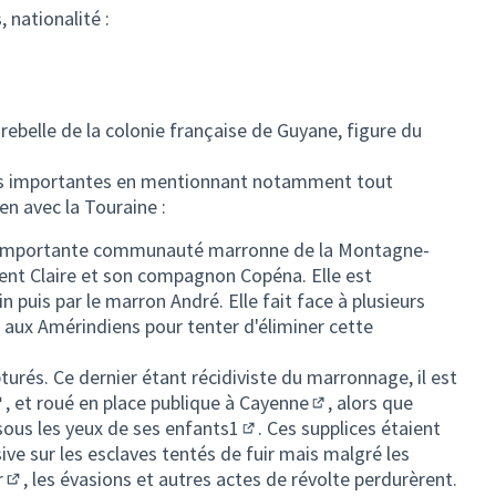
 nationalité :
 rebelle de la colonie française de Guyane, figure du
pes importantes en mentionnant notamment tout
en avec la Touraine :
e l'importante communauté marronne de la Montagne-
ient Claire et son compagnon Copéna. Elle est
uis par le marron André. Elle fait face à plusieurs
s aux Amérindiens pour tenter d'éliminer cette
turés. Ce dernier étant récidiviste du marronnage, il est
, et roué en place publique à
Cayenne
, alors que
Lien externe)
(Lien externe)
sous les yeux de ses enfants
1
. Ces supplices étaient
(Lien externe)
ive sur les esclaves tentés de fuir mais malgré les
r
, les évasions et autres actes de révolte perdurèrent.