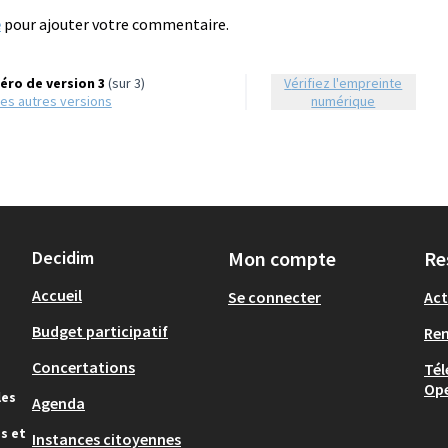
e
pour ajouter votre commentaire.
ro de version 3
(sur 3)
Vérifiez l'empreinte
r les autres versions
numérique
Decidim
Mon compte
Re
Accueil
Se connecter
Act
Budget participatif
Re
Concertations
Tél
Op
les
Agenda
s et
Instances citoyennes