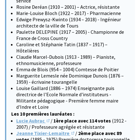
service
Rosine Deréan (1910 – 2001) – Actrice, résistante
Marie-Louise Bloch (1922 – 2017) - Pharmacienne
Edwige Prewysz-Kwinto (1934 – 2018) - Ingénieur
architecte de la ville de Tours
Paulette DELEPINE (1917 – 2005) - Championne de
France de Cross Country
Caroline et Stéphanie Tatin (1837 – 1917) –
Hôtelières
Claudie Marcel-Dubois (1913 - 1989) – Pianiste,
ethnomusicienne, professeure
Emma de Blois (954 – 1004) Comtesse de Poitier
Marguerite Lemesle née Dominique Dunois (1876 –
1959) - écrivaine tourangelle
Louise Gaillard (1886 – 1974) Enseignante puis
directrice de l'Ecole Normale d'instituteurs -
Militante pédagogique - Première femme maire
d'Indre et Loire
Les 10 premières lauréates :
Lucie Aubrac
/
1ère place avec 114 votes
(1912 -
(S'ouvre dans un nouvel onglet)
2007) / Professeure agrégée et résistante
Jeanne Tixier-Lemaitre
/
2ème place avec 89
(S'ouvre dans un nouvel onglet)
votes
(1885 - 1975) Première doctoresse tourangelle