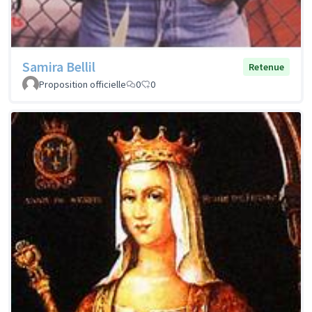
Samira Bellil
Retenue
Proposition officielle
0
0