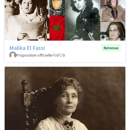
Malika El Fassi
Retenue
Proposition officielle
0
0