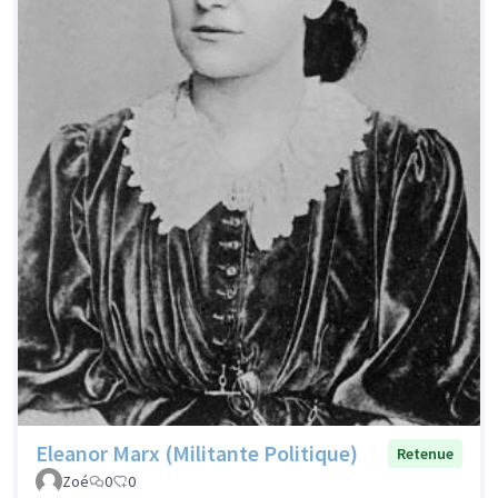
Eleanor Marx (Militante Politique)
Retenue
Zoé
0
0