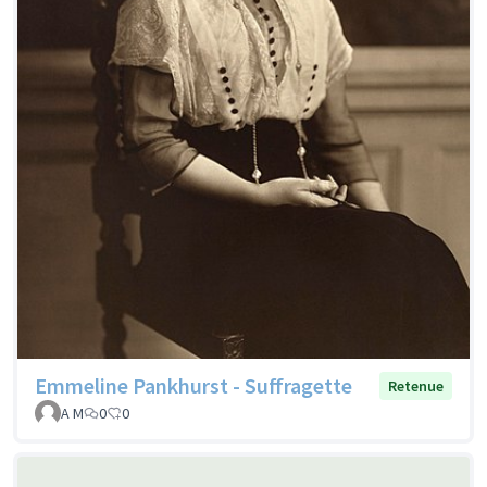
Emmeline Pankhurst - Suffragette
Retenue
A M
0
0