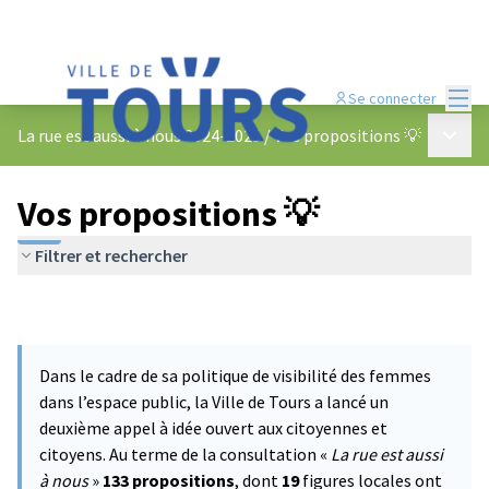
Menu
Se connecter
Menu p
La rue est aussi à nous 2024-2025
/
Vos propositions 💡
Vos propositions 💡
Filtrer et rechercher
Dans le cadre de sa politique de visibilité des femmes
dans l’espace public, la Ville de Tours a lancé un
deuxième appel à idée ouvert aux citoyennes et
citoyens. Au terme de la consultation «
La rue est aussi
à nous
»
133 propositions
, dont
19
figures locales ont