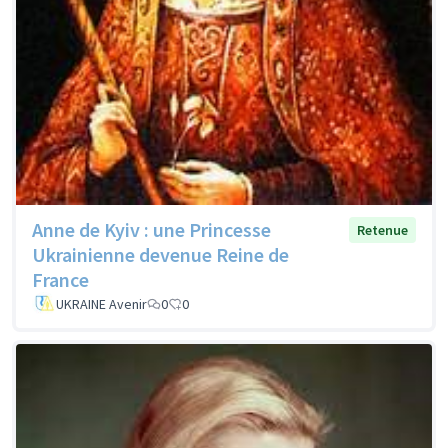
Anne de Kyiv : une Princesse
Retenue
Ukrainienne devenue Reine de
France
UKRAINE Avenir
0
0