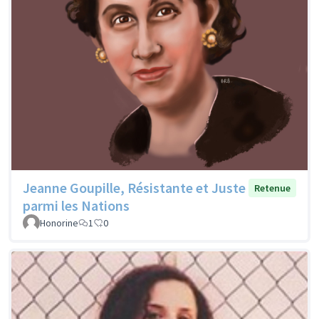
Jeanne Goupille, Résistante et Juste
Retenue
parmi les Nations
Honorine
1
0