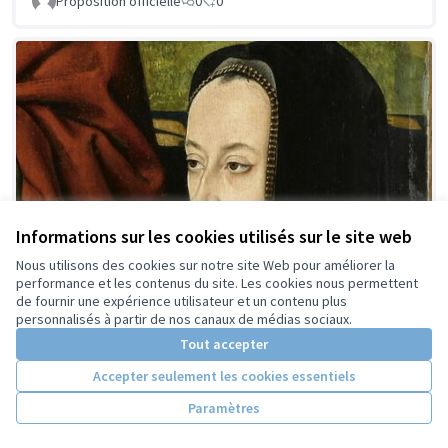
Proposition officielle
0
0
Informations sur les cookies utilisés sur le site web
Nous utilisons des cookies sur notre site Web pour améliorer la
performance et les contenus du site. Les cookies nous permettent
de fournir une expérience utilisateur et un contenu plus
personnalisés à partir de nos canaux de médias sociaux.
Tout accepter
Anne de France, dite Anne de
Retenue
Accepter seulement les cookies essentiels
Beaujeu
Paramètres
Yann Ker
0
0