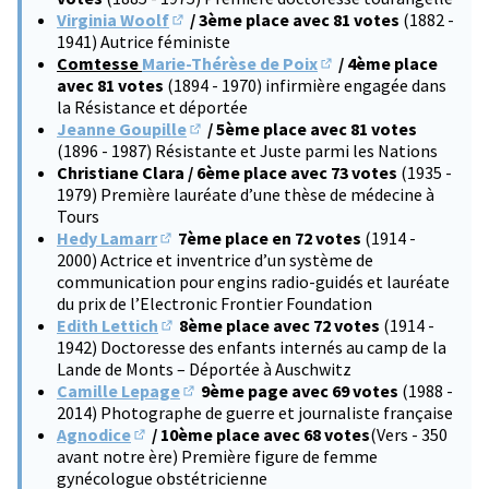
Virginia Woolf
/ 3ème place avec 81 votes
(1882 -
(S'ouvre dans un nouvel onglet)
1941) Autrice féministe
Comtesse
Marie-Thérèse de Poix
/ 4ème place
(S'ouvre dans un nouve
avec 81 votes
(1894 - 1970) infirmière engagée dans
la Résistance et déportée
Jeanne Goupille
/ 5ème place avec 81 votes
(S'ouvre dans un nouvel onglet)
(1896 - 1987) Résistante et Juste parmi les Nations
Christiane Clara / 6ème place avec 73 votes
(1935 -
1979) Première lauréate d’une thèse de médecine à
Tours
Hedy Lamarr
7ème place en 72 votes
(1914 -
(S'ouvre dans un nouvel onglet)
2000) Actrice et inventrice d’un système de
communication pour engins radio-guidés et lauréate
du prix de l’Electronic Frontier Foundation
Edith Lettich
8ème place avec 72 votes
(1914 -
(S'ouvre dans un nouvel onglet)
1942) Doctoresse des enfants internés au camp de la
Lande de Monts – Déportée à Auschwitz
Camille Lepage
9ème page avec 69 votes
(1988 -
(S'ouvre dans un nouvel onglet)
2014) Photographe de guerre et journaliste française
Agnodice
/ 10ème place avec 68 votes
(Vers - 350
(S'ouvre dans un nouvel onglet)
avant notre ère) Première figure de femme
gynécologue obstétricienne