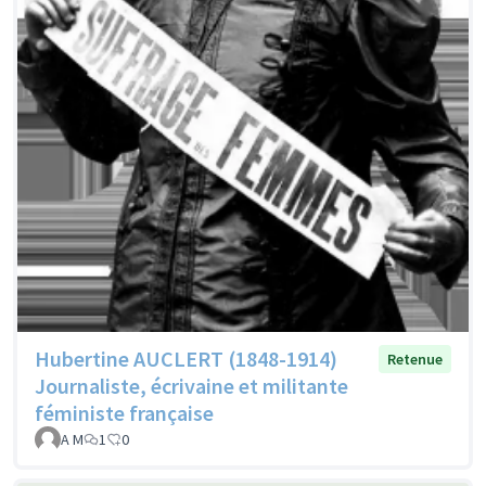
Hubertine AUCLERT (1848-1914)
Retenue
Journaliste, écrivaine et militante
féministe française
A M
1
0