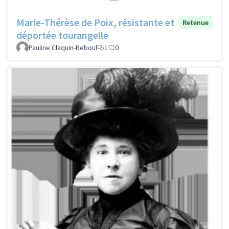
Marie-Thérèse de Poix, résistante et
Retenue
déportée tourangelle
Pauline Claquin-Reboul
1
0