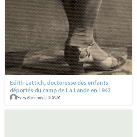
Edith Lettich, doctoresse des enfants
déportés du camp de La Lande en 1942
Yves Abramovici
0
0