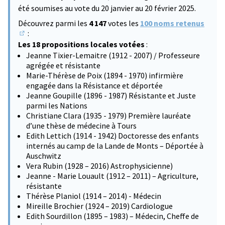
été soumises au vote du 20 janvier au 20 février 2025.
Découvrez parmi les
4 147
votes les
100 noms retenus
:
(S'ouvre dans un nouvel onglet)
Les 18 propositions locales votées
:
Jeanne Tixier-Lemaitre (1912 - 2007) / Professeure
agrégée et résistante
Marie-Thérèse de Poix (1894 - 1970) infirmière
engagée dans la Résistance et déportée
Jeanne Goupille (1896 - 1987) Résistante et Juste
parmi les Nations
Christiane Clara (1935 - 1979) Première lauréate
d’une thèse de médecine à Tours
Edith Lettich (1914 - 1942) Doctoresse des enfants
internés au camp de la Lande de Monts – Déportée à
Auschwitz
Vera Rubin (1928 – 2016) Astrophysicienne)
Jeanne - Marie Louault (1912 – 2011) – Agriculture,
résistante
Thérèse Planiol (1914 – 2014) - Médecin
Mireille Brochier (1924 – 2019) Cardiologue
Edith Sourdillon (1895 – 1983) – Médecin, Cheffe de