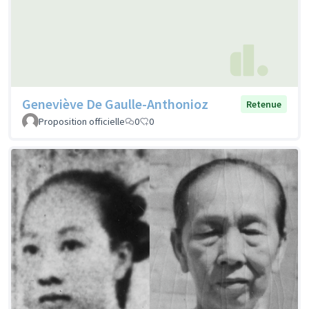
Geneviève De Gaulle-Anthonioz
Retenue
Proposition officielle
0
0