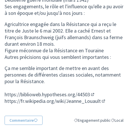
Ses engagements, le rôle et l'influence qu'elle a pu avoir
à son époque et/ou jusqu'à nos jours :
Agricultrice engagée dans la Résistance qui a reçu le
titre de Juste le 6 mai 2002. Elle a caché Ernest et
François Braunschweig (juifs allemands) dans sa ferme
durant environ 18 mois.
Figure méconnue de la Résistance en Touraine
Autres précisions qui vous semblent importantes :
Ça me semble important de mettre en avant des
personnes de différentes classes sociales, notamment
pour la Résistance.
https://biblioweb.hypotheses.org/44503
(Lien externe)
https://fr.wikipedia.org/wiki/Jeanne_Louault
(Lien extern
Commentaire
Engagement public
Local
Filtrer les résultats de la caté
Filtrer les