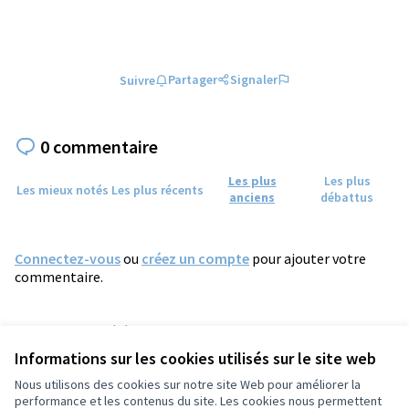
Partager
Signaler
Suivre
0 commentaire
Les plus
Les plus
Les mieux notés
Les plus récents
anciens
débattus
Connectez-vous
ou
créez un compte
pour ajouter votre
commentaire.
Référence : tours-PROP-2024-11-1466
Numéro de version 2
(sur 2)
voir les autres versions
Informations sur les cookies utilisés sur le site web
Vérifiez l'empreinte numérique
Nous utilisons des cookies sur notre site Web pour améliorer la
performance et les contenus du site. Les cookies nous permettent