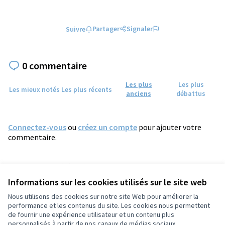
Partager
Signaler
Suivre
0 commentaire
Les plus
Les plus
Les mieux notés
Les plus récents
anciens
débattus
Connectez-vous
ou
créez un compte
pour ajouter votre
commentaire.
Référence : tours-PROP-2025-01-2145
Numéro de version 2
(sur 2)
voir les autres versions
Informations sur les cookies utilisés sur le site web
Vérifiez l'empreinte numérique
Nous utilisons des cookies sur notre site Web pour améliorer la
performance et les contenus du site. Les cookies nous permettent
de fournir une expérience utilisateur et un contenu plus
Conditions d'utilisation
personnalisés à partir de nos canaux de médias sociaux.
Paramètres des cookies