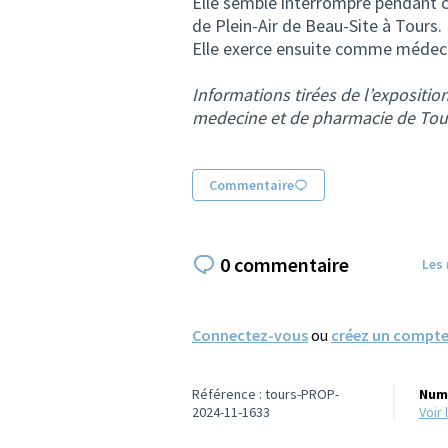
Elle semble interrompre pendant 
de Plein-Air de Beau-Site à Tours.
Elle exerce ensuite comme médecin
Informations tirées de l’expositi
medecine et de pharmacie de Tou
Commentaire
0 commentaire
Les
Connectez-vous
ou
créez un compt
Référence : tours-PROP-
Numé
2024-11-1633
voi