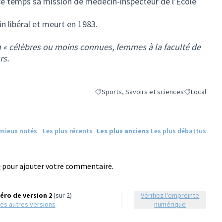
ce temps sa mission de médecin-inspecteur de l'École
 libéral et meurt en 1983.
on « célèbres ou moins connues, femmes à la faculté de
rs.
Sports, Savoirs et sciences
Local
Filtrer les résultats de la catégorie : Sport
Filtrer les ré
 mieux notés
Les plus récents
Les plus anciens
Les plus débattus
e
pour ajouter votre commentaire.
ro de version 2
(sur 2)
Vérifiez l'empreinte
r les autres versions
numérique