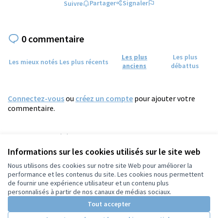
Partager
Signaler
Suivre
0 commentaire
Les plus
Les plus
Les mieux notés
Les plus récents
anciens
débattus
Connectez-vous
ou
créez un compte
pour ajouter votre
commentaire.
Référence : tours-PROP-2024-12-1714
Numéro de version 2
(sur 2)
voir les autres versions
Informations sur les cookies utilisés sur le site web
Vérifiez l'empreinte numérique
Nous utilisons des cookies sur notre site Web pour améliorer la
performance et les contenus du site. Les cookies nous permettent
de fournir une expérience utilisateur et un contenu plus
Conditions d'utilisation
personnalisés à partir de nos canaux de médias sociaux.
Paramètres des cookies
Tout accepter