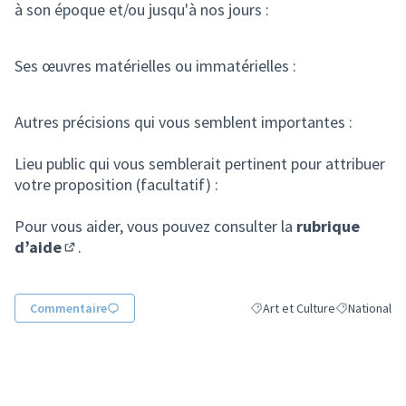
à son époque et/ou jusqu'à nos jours :
Ses œuvres matérielles ou immatérielles :
Autres précisions qui vous semblent importantes :
Lieu public qui vous semblerait pertinent pour attribuer
votre proposition (facultatif) :
Pour vous aider, vous pouvez consulter la
rubrique
d’aide
.
(S'ouvre dans un nouvel onglet)
Commentaire
Art et Culture
National
Filtrer les résultats de la cat
Filtrer les ré