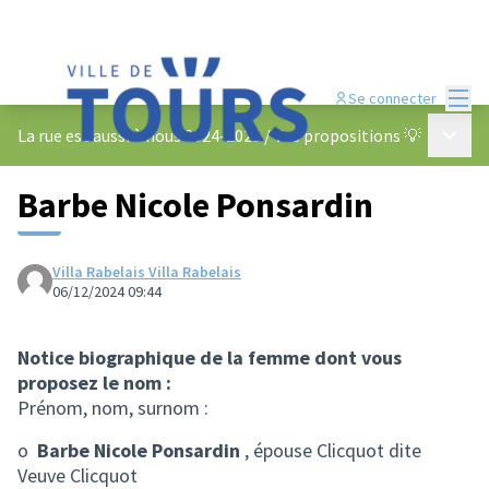
Menu
Se connecter
Menu p
La rue est aussi à nous 2024-2025
/
Vos propositions 💡
Barbe Nicole Ponsardin
Villa Rabelais Villa Rabelais
06/12/2024 09:44
Notice biographique de la femme dont vous
proposez le nom :
Prénom, nom, surnom :
o
Barbe Nicole Ponsardin
, épouse Clicquot dite
Veuve Clicquot