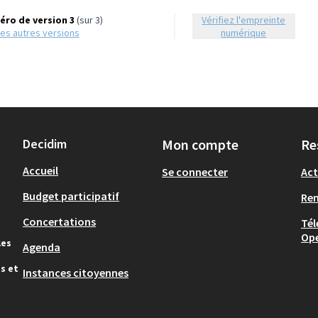
ro de version 3
(sur 3)
Vérifiez l'empreinte
r les autres versions
numérique
Decidim
Mon compte
Re
Accueil
Se connecter
Act
Budget participatif
Re
Concertations
Tél
Op
les
Agenda
s et
Instances citoyennes