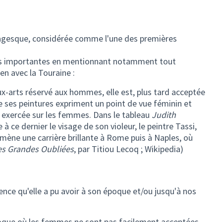
avagesque, considérée comme l'une des premières
pes importantes en mentionnant notamment tout
en avec la Touraine :
x-arts réservé aux hommes, elle est, plus tard acceptée
 ses peintures expriment un point de vue féminin et
 exercée sur les femmes. Dans le tableau
Judith
e à ce dernier le visage de son violeur, le peintre Tassi,
e mène une carrière brillante à Rome puis à Naples, où
es Grandes Oubliées
, par Titiou Lecoq ; Wikipedia)
uence qu'elle a pu avoir à son époque et/ou jusqu'à nos
poque où les femmes ne sont pas facilement acceptées.