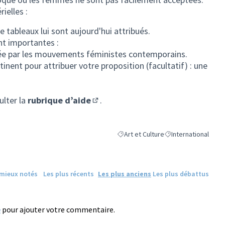
ielles :
 tableaux lui sont aujourd'hui attribués.
nt importantes :
rée par les mouvements féministes contemporains.
tinent pour attribuer votre proposition (facultatif) : une
ulter la
rubrique d’aide
.
(S'ouvre dans un nouvel onglet)
Art et Culture
International
Filtrer les résultats de la catégorie :
Filtrer les résultats 
 mieux notés
Les plus récents
Les plus anciens
Les plus débattus
e
pour ajouter votre commentaire.