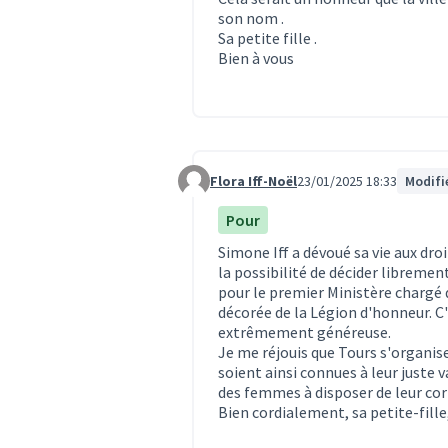
son nom .
Sa petite fille .
Bien à vous
Flora Iff-Noël
23/01/2025 18:33
Modifi
Commentaire 1468
Pour
Simone Iff a dévoué sa vie aux dro
la possibilité de décider librement
pour le premier Ministère chargé 
décorée de la Légion d'honneur. C
extrêmement généreuse.
Je me réjouis que Tours s'organis
soient ainsi connues à leur juste v
des femmes à disposer de leur corp
Bien cordialement, sa petite-fille,