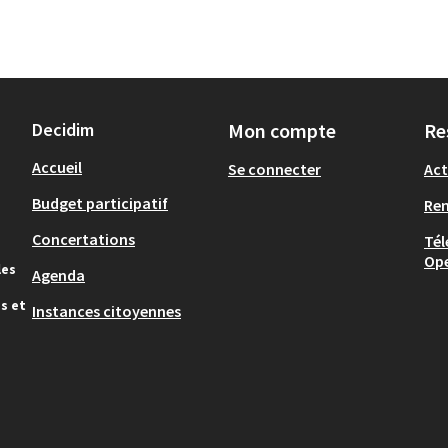
Decidim
Mon compte
Re
Accueil
Se connecter
Act
Budget participatif
Re
Concertations
Tél
Op
les
Agenda
s et
Instances citoyennes