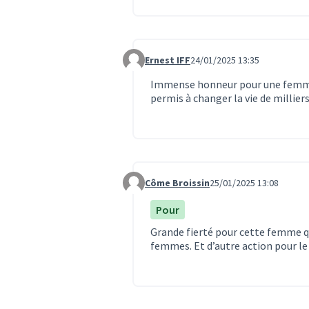
Ernest IFF
24/01/2025 13:35
Commentaire 1470
Immense honneur pour une femme q
permis à changer la vie de millier
Côme Broissin
25/01/2025 13:08
Commentaire 1471
Pour
Grande fierté pour cette femme qui
femmes. Et d’autre action pour le