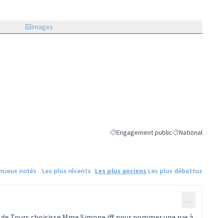
Images
Engagement public
National
Filtrer les résultats de la catégorie 
Filtrer les résul
 mieux notés
Les plus récents
Les plus anciens
Les plus débattus
…
le de Tours choisisse Mme Simone iff pour nommer une rue à