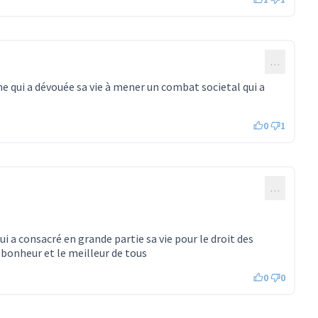
…
ui a dévouée sa vie à mener un combat societal qui a
s
0
1
…
 a consacré en grande partie sa vie pour le droit des
 bonheur et le meilleur de tous
0
0