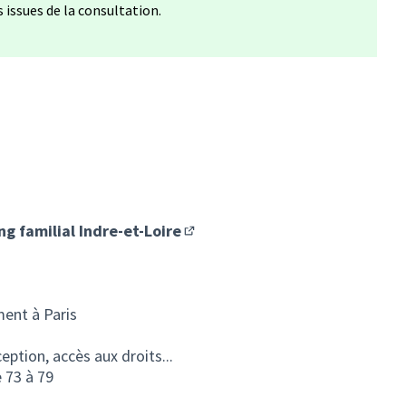
issues de la consultation.
ng familial Indre-et-Loire
(S'ouvre dans un nouvel onglet)
ent à Paris
ception, accès aux droits...
 73 à 79