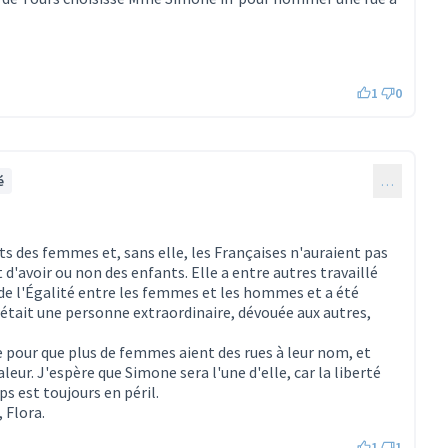
1
0
é
…
its des femmes et, sans elle, les Françaises n'auraient pas
 d'avoir ou non des enfants. Elle a entre autres travaillé
de l'Égalité entre les femmes et les hommes et a été
'était une personne extraordinaire, dévouée aux autres,
e pour que plus de femmes aient des rues à leur nom, et
aleur. J'espère que Simone sera l'une d'elle, car la liberté
s est toujours en péril.
 Flora.
1
1