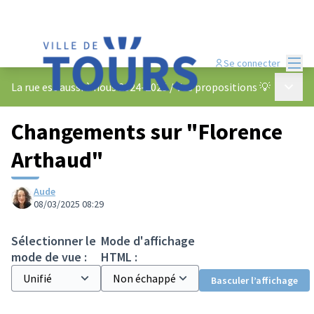
Menu
Se connecter
Menu p
La rue est aussi à nous 2024-2025
/
Vos propositions 💡
Changements sur "Florence
Arthaud"
Aude
08/03/2025 08:29
Sélectionner le
Mode d'affichage
mode de vue :
HTML :
Basculer l’affichage