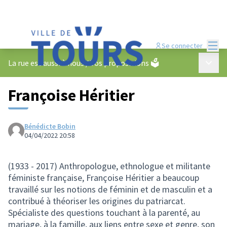
Menu
Se connecter
Menu p
La rue est aussi à nous
/
Vos propositions 🗳️
Françoise Héritier
Bénédicte Bobin
04/04/2022 20:58
(1933 - 2017) Anthropologue, ethnologue et militante
féministe française, Françoise Héritier a beaucoup
travaillé sur les notions de féminin et de masculin et a
contribué à théoriser les origines du patriarcat.
Spécialiste des questions touchant à la parenté, au
mariage, à la famille, aux liens entre sexe et genre, son