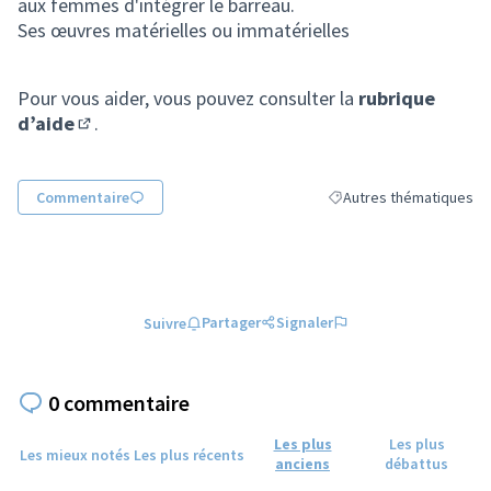
aux femmes d'intégrer le barreau.
Ses œuvres matérielles ou immatérielles
Pour vous aider, vous pouvez consulter la
rubrique
d’aide
.
(S'ouvre dans un nouvel onglet)
Commentaire
Autres thématiques
Filtrer les résultats de 
Partager
Signaler
Suivre
0 commentaire
Les plus
Les plus
Les mieux notés
Les plus récents
anciens
débattus