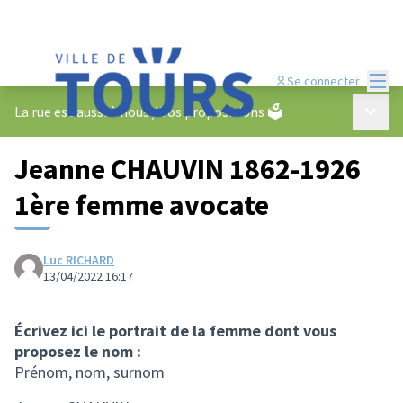
Menu
Se connecter
Menu p
La rue est aussi à nous
/
Vos propositions 🗳️
Jeanne CHAUVIN 1862-1926
1ère femme avocate
Luc RICHARD
13/04/2022 16:17
Écrivez ici le portrait de la femme dont vous
proposez le nom :
Prénom, nom, surnom