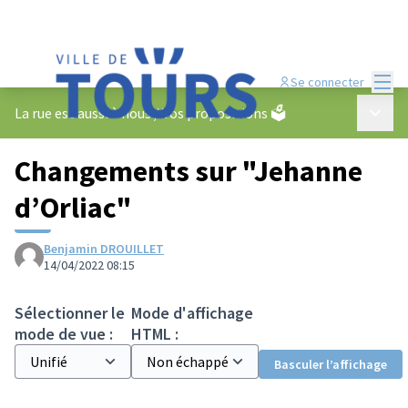
Menu
Se connecter
Menu p
La rue est aussi à nous
/
Vos propositions 🗳️
Changements sur "Jehanne
d’Orliac"
Benjamin DROUILLET
14/04/2022 08:15
Sélectionner le
Mode d'affichage
mode de vue :
HTML :
Basculer l’affichage