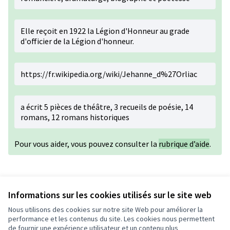
Elle reçoit en 1922 la
Légion d'Honneur
au grade
d'
officier de la Légion d'honneur
.
https://fr.wikipedia.org/wiki/Jehanne_d%27Orliac
a écrit 5 pièces de théâtre, 3 recueils de poésie, 14
romans, 12 romans historiques
Pour vous aider, vous pouvez consulter la
rubrique d’aide
.
Version 1 de 1
Informations sur les cookies utilisés sur le site web
Nous utilisons des cookies sur notre site Web pour améliorer la
performance et les contenus du site. Les cookies nous permettent
de fournir une expérience utilisateur et un contenu plus
Conditions d'utilisation