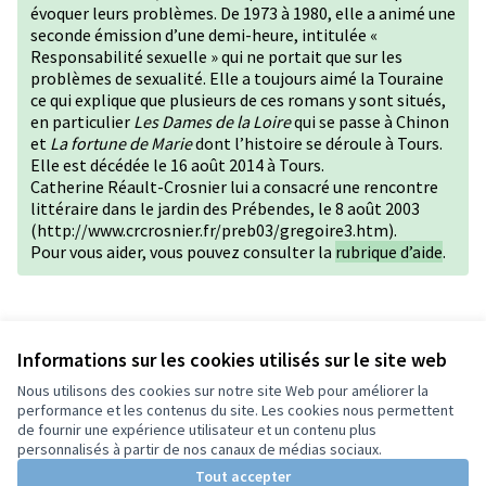
évoquer leurs problèmes. De 1973 à 1980, elle a animé une
seconde émission d’une demi-heure, intitulée «
Responsabilité sexuelle » qui ne portait que sur les
problèmes de sexualité. Elle a toujours aimé la Touraine
ce qui explique que plusieurs de ces romans y sont situés,
en particulier
Les Dames de la Loire
qui se passe à Chinon
et
La fortune de Marie
dont l’histoire se déroule à Tours.
Elle est décédée le 16 août 2014 à Tours.
Catherine Réault-Crosnier lui a consacré une rencontre
littéraire dans le jardin des Prébendes, le 8 août 2003
(http://www.crcrosnier.fr/preb03/gregoire3.htm).
Pour vous aider, vous pouvez consulter la
rubrique d’aide
.
Version 1 de 1
Informations sur les cookies utilisés sur le site web
Nous utilisons des cookies sur notre site Web pour améliorer la
performance et les contenus du site. Les cookies nous permettent
de fournir une expérience utilisateur et un contenu plus
Conditions d'utilisation
personnalisés à partir de nos canaux de médias sociaux.
Paramètres des cookies
Tout accepter