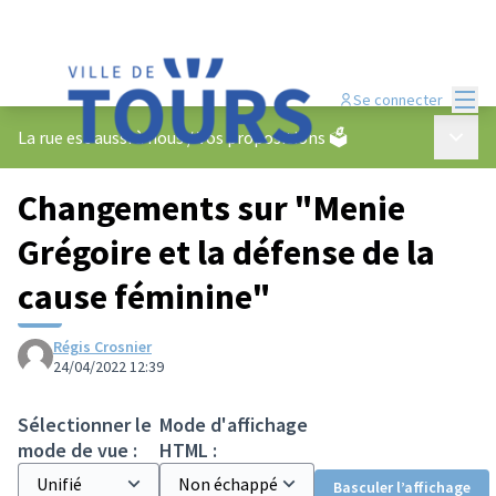
Menu
Se connecter
Menu p
La rue est aussi à nous
/
Vos propositions 🗳️
Changements sur "Menie
Grégoire et la défense de la
cause féminine"
Régis Crosnier
24/04/2022 12:39
Sélectionner le
Mode d'affichage
mode de vue :
HTML :
Basculer l’affichage